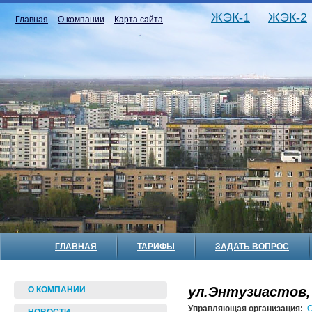
ЖЭК-1
ЖЭК-2
Главная
О компании
Карта сайта
ГЛАВНАЯ
ТАРИФЫ
ЗАДАТЬ ВОПРОС
ул.Энтузиастов,
О КОМПАНИИ
Управляющая организация:
О