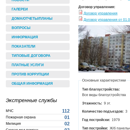
НОВОСТИ
Договор управления:
ГАЛЕРЕИ
Договор управления
ДОМА/ОТЧЕТЫ/ПЛАНЫ
Договор управления от 01.01
ВОПРОСЫ
ИНФОРМАЦИЯ
ПОКАЗАТЕЛИ
ТИПОВЫЕ ДОГОВОРА
ПЛАТНЫЕ УСЛУГИ
ПРОТИВ КОРРУПЦИИ
Основные характеристики
ОБЩАЯ ИНФОРМАЦИЯ
Тип благоустройства:
Все виды благоустройства
Экстренные службы
Этажность:
9 эт.
112
МЧС
Количество подъездов:
3
01
Пожарная охрана
Год постройски:
1979
02
Милиция
Тип постройки:
Ж/б панель