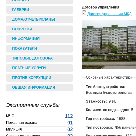
НОВОСТИ
Договор управления:
ГАЛЕРЕИ
Договор управления МКД
ДОМА/ОТЧЕТЫ/ПЛАНЫ
ВОПРОСЫ
ИНФОРМАЦИЯ
ПОКАЗАТЕЛИ
ТИПОВЫЕ ДОГОВОРА
ПЛАТНЫЕ УСЛУГИ
Основные характеристики
ПРОТИВ КОРРУПЦИИ
Тип благоустройства:
ОБЩАЯ ИНФОРМАЦИЯ
Все виды благоустройства
Этажность:
9 эт.
Экстренные службы
Количество подъездов:
5
112
МЧС
Год постройски:
1988
01
Пожарная охрана
Тип постройки:
Ж/б панель
02
Милиция