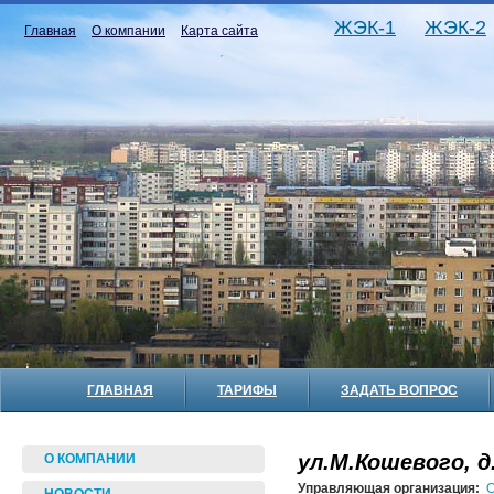
ЖЭК-1
ЖЭК-2
Главная
О компании
Карта сайта
ГЛАВНАЯ
ТАРИФЫ
ЗАДАТЬ ВОПРОС
ул.М.Кошевого, д
О КОМПАНИИ
Управляющая организация:
О