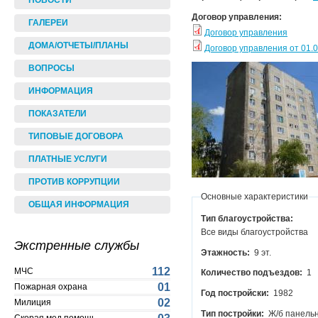
НОВОСТИ
Договор управления:
ГАЛЕРЕИ
Договор управления
ДОМА/ОТЧЕТЫ/ПЛАНЫ
Договор управления от 01.
ВОПРОСЫ
ИНФОРМАЦИЯ
ПОКАЗАТЕЛИ
ТИПОВЫЕ ДОГОВОРА
ПЛАТНЫЕ УСЛУГИ
ПРОТИВ КОРРУПЦИИ
Основные характеристики
ОБЩАЯ ИНФОРМАЦИЯ
Тип благоустройства:
Все виды благоустройства
Экстренные службы
Этажность:
9 эт.
112
МЧС
Количество подъездов:
1
01
Пожарная охрана
Год постройски:
1982
02
Милиция
Тип постройки:
Ж/б панель