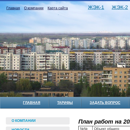
ЖЭК-1
ЖЭК-2
Главная
О компании
Карта сайта
ГЛАВНАЯ
ТАРИФЫ
ЗАДАТЬ ВОПРОС
План работ на 20
О КОМПАНИИ
№№
Объект общего