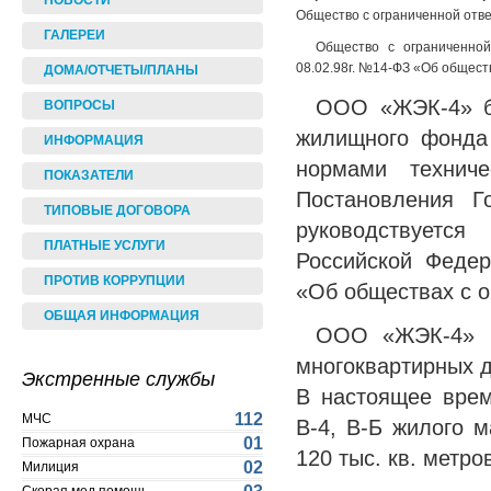
НОВОСТИ
Общество с ограниченной отв
ГАЛЕРЕИ
Общество с ограниченной
08.02.98г. №14-ФЗ «Об общест
ДОМА/ОТЧЕТЫ/ПЛАНЫ
ООО «ЖЭК-4» бы
ВОПРОСЫ
жилищного фонда 
ИНФОРМАЦИЯ
нормами техниче
ПОКАЗАТЕЛИ
Постановления Г
ТИПОВЫЕ ДОГОВОРА
руководствуетс
ПЛАТНЫЕ УСЛУГИ
Российской Федер
ПРОТИВ КОРРУПЦИИ
«Об обществах с о
ОБЩАЯ ИНФОРМАЦИЯ
ООО «ЖЭК-4» н
многоквартирных д
Экстренные службы
В настоящее вре
112
МЧС
В-4, В-Б жилого 
01
Пожарная охрана
120 тыс. кв. метро
02
Милиция