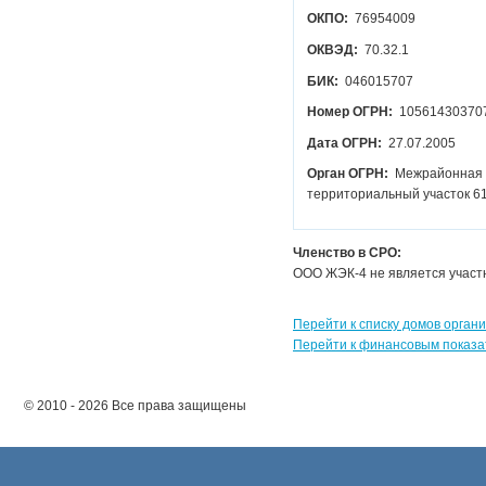
ОКПО:
76954009
ОКВЭД:
70.32.1
БИК:
046015707
Номер ОГРН:
10561430370
Дата ОГРН:
27.07.2005
Орган ОГРН:
Межрайонная инспекция Федеральной налоговой службы № 4 по Ростовской области
территориальный участок 617
Членство в СРО:
ООО ЖЭК-4 не является учас
Перейти к списку домов орган
Перейти к финансовым показа
© 2010 - 2026 Все права защищены