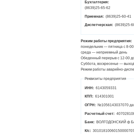
Бухгалтерия:
(8639)25-65-62
Приемная:
(8639)25-60-41
Диспетчерская:
(8639)25-6
Режим работы предприятия:
понедельник — пятница с 8-00
среда — неприемный день
Обеденный перерыв с 12-00 до
Суббота, воскресенье — выхо
Режим работы аварийно-дис
Реквизиты предприятия
ИНН:
6143059331
КПП:
614301001
ОГРН:
№1056143037070 дат
Расчетный счет:
40702810
Банк:
ВОЛГОДОНСКИЙ ф Бан
К/с:
3010181006015000070