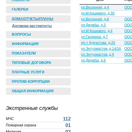
НОВОСТИ
ул.Весенняя, д.4
ООО
ГАЛЕРЕИ
ул.М.Кошевого, д.30
ДОМА/ОТЧЕТЫ/ПЛАНЫ
ул.Весенняя, д.6
ООО
ул.Дружбы, д.3
ООО
Договора расторгнуты
ул.М.Кошевого, д.4
ООО
ВОПРОСЫ
ул.Гагарина, д.7
ООО
пр-т Курчатова, д.26
ООО
ИНФОРМАЦИЯ
ул.Энтузиастов, д.14/16
ООО
ПОКАЗАТЕЛИ
ул.Энтузиастов, д.9
ООО
ул.Дружбы, д.6
ООО
ТИПОВЫЕ ДОГОВОРА
ПЛАТНЫЕ УСЛУГИ
ПРОТИВ КОРРУПЦИИ
ОБЩАЯ ИНФОРМАЦИЯ
Экстренные службы
112
МЧС
01
Пожарная охрана
02
Милиция