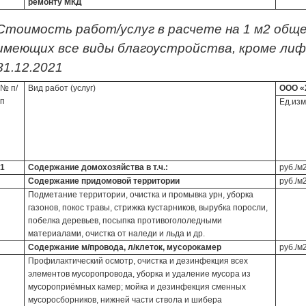
ремонту МКД
Стоимость работ/услуг в расчете на 1 м2 общ
имеющих все виды благоустройства, кроме лифт
31.12.2021
№ п/
Вид работ (услуг)
ООО «
п
Ед.изм
1
Содержание домохозяйства в т.ч.:
руб./м
Содержание придомовой территории
руб./м
Подметание территории, очистка и промывка урн, уборка
газонов, покос травы, стрижка кустарников, вырубка поросли,
побелка деревьев, посыпка противогололедными
материалами, очистка от наледи и льда и др.
Содержание м/провода, л/клеток, мусорокамер
руб./м
Профилактический осмотр, очистка и дезинфекция всех
элементов мусоропровода, уборка и удаление мусора из
мусороприёмных камер; мойка и дезинфекция сменных
мусоросборников, нижней части ствола и шибера