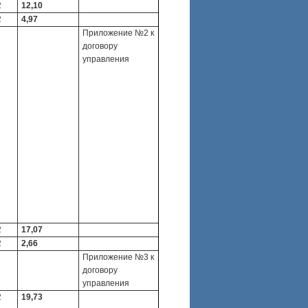
2
12,10
2
4,97
Приложение №2 к
договору
управления
2
17,07
2
2,66
Приложение №3 к
договору
управления
2
19,73