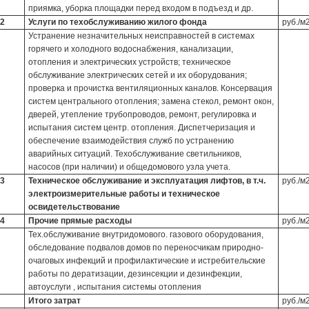
приямка, уборка площадки перед входом в подъезд и др.
2
Услуги по техобслуживанию жилого фонда
руб./м
Устранение незначительных неисправностей в системах
горячего и холодного водоснабжения, канализации,
отопления и электрических устройств; техническое
обслуживание электрических сетей и их оборудования;
проверка и прочистка вентиляционных каналов. Консервация
систем центрального отопления; замена стекол, ремонт окон,
дверей, утепление трубопроводов, ремонт, регулировка и
испытания систем центр. отопления. Диспетчеризация и
обеспечение взаимодействия служб по устранению
аварийных ситуаций. Техобслуживание светильников,
насосов (при наличии) и общедомового узла учета.
3
Техническое обслуживание и эксплуатация лифтов, в т.ч.
руб./м
электроизмерительные работы и техническое
освидетельствование
4
Прочие прямые расходы
руб./м
Тех.обслуживание внутридомового. газового оборудования,
обследование подвалов домов по переносчикам природно-
очаговых инфекций и профилактические и истребительские
работы по дератизации, дезинсекции и дезинфекции,
автоуслуги , испытания системы отопления
Итого затрат
руб./м