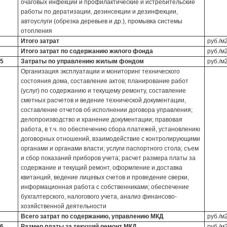
очаговых инфекций и профилактические и истребительские
работы по дератизации, дезинсекции и дезинфекции,
автоуслуги (обрезка деревьев и др.), промывка системы
отопления
Итого затрат
руб./м
Итого затрат по содержанию жилого фонда
руб./м
5
Затраты по управлению жилым фондом
руб./м
Организация эксплуатации и мониторинг технического
состояния дома, составление актов; планирование работ
(услуг) по содержанию и текущему ремонту, составление
сметных расчетов и ведение технической документации,
составление отчетов об исполнении договора управления;
делопроизводство и хранение документации; правовая
работа, в т.ч. по обеспечению сбора платежей, установлению
договорных отношений, взаимодействие с контролирующими
органами и органами власти; услуги паспортного стола; съем
и сбор показаний приборов учета; расчет размера платы за
содержание и текущий ремонт, оформление и доставка
квитанций, ведение лицевых счетов и проведение сверки,
информационная работа с собственниками; обеспечение
бухгалтерского, налогового учета, анализ финансово-
хозяйственной деятельности
Всего затрат по содержанию, управлению МКД
руб./м
6
Размер платы за текущий ремонт МКД
руб./м