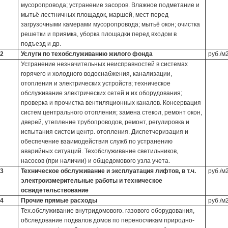
мусоропровода; устранение засоров. Влажное подметание и
мытьё лестничных площадок, маршей, мест перед
загрузочными камерами мусоропровода; мытьё окон; очистка
решетки и приямка, уборка площадки перед входом в
подъезд и др.
2
Услуги по техобслуживанию жилого фонда
руб./м
Устранение незначительных неисправностей в системах
горячего и холодного водоснабжения, канализации,
отопления и электрических устройств; техническое
обслуживание электрических сетей и их оборудования;
проверка и прочистка вентиляционных каналов. Консервация
систем центрального отопления; замена стекол, ремонт окон,
дверей, утепление трубопроводов, ремонт, регулировка и
испытания систем центр. отопления. Диспетчеризация и
обеспечение взаимодействия служб по устранению
аварийных ситуаций. Техобслуживание светильников,
насосов (при наличии) и общедомового узла учета.
3
Техническое обслуживание и эксплуатация лифтов, в т.ч.
руб./м
электроизмерительные работы и техническое
освидетельствование
4
Прочие прямые расходы
руб./м
Тех.обслуживание внутридомового. газового оборудования,
обследование подвалов домов по переносчикам природно-