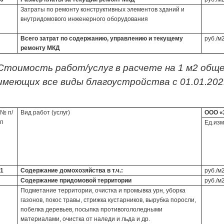
Затраты по ремонту конструктивных элементов зданий и
внутридомового инженерного оборудования
Всего затрат по содержанию, управлению и текущему
руб./м
ремонту МКД
Стоимость работ/услуг в расчете на 1 м2 общ
имеющих все виды благоустройства с 01.01.2021
№ п/
Вид работ (услуг)
ООО «
п
Ед.изм
1
Содержание домохозяйства в т.ч.:
руб./м
Содержание придомовой территории
руб./м
Подметание территории, очистка и промывка урн, уборка
газонов, покос травы, стрижка кустарников, вырубка поросли,
побелка деревьев, посыпка противогололедными
материалами, очистка от наледи и льда и др.