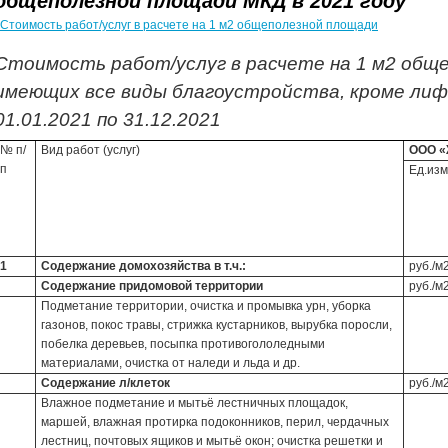
общеполезной площади МКД в 2021 году
Стоимость работ/услуг в расчете на 1 м2 общеполезной площади
Стоимость работ/услуг в расчете на 1 м2 общ
имеющих все виды благоустройства, кроме лиф
01.01.2021 по 31.12.2021
№ п/
Вид работ (услуг)
ООО «
п
Ед.изм
1
Содержание домохозяйства в т.ч.:
руб./м
Содержание придомовой территории
руб./м
Подметание территории, очистка и промывка урн, уборка
газонов, покос травы, стрижка кустарников, вырубка поросли,
побелка деревьев, посыпка противогололедными
материалами, очистка от наледи и льда и др.
Содержание л/клеток
руб./м
Влажное подметание и мытьё лестничных площадок,
маршей, влажная протирка подоконников, перил, чердачных
лестниц, почтовых ящиков и мытьё окон; очистка решетки и