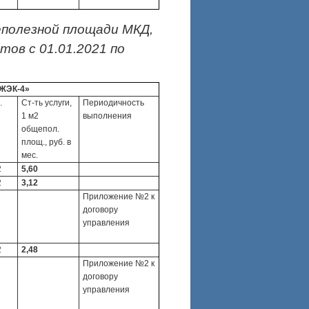
еполезной площади МКД,
ов с 01.01.2021 по
ЖЭК-4»
.
Ст-ть услуги,
Периодичность
1 м2
выполнения
общепол.
площ., руб. в
мес.
2
5,60
2
3,12
Приложение №2 к
договору
управления
2
2,48
Приложение №2 к
договору
управления