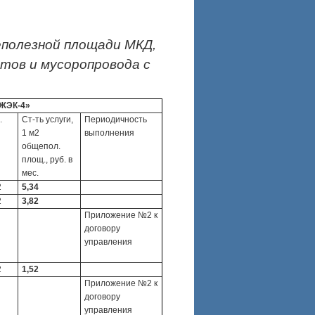
еполезной площади МКД,
тов и мусоропровода с
ЖЭК-4»
.
Ст-ть услуги,
Периодичность
1 м2
выполнения
общепол.
площ., руб. в
мес.
2
5,34
2
3,82
Приложение №2 к
договору
управления
2
1,52
Приложение №2 к
договору
управления