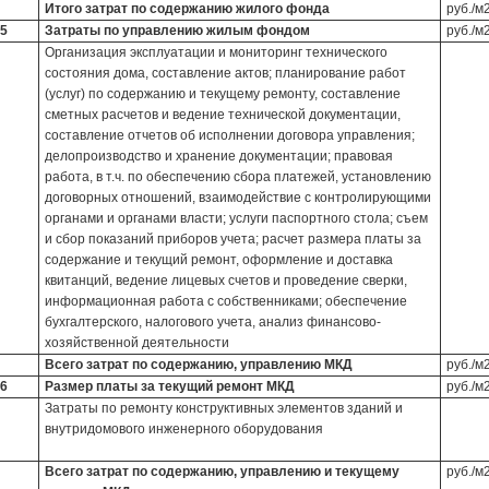
Итого затрат по содержанию жилого фонда
руб./м
5
Затраты по управлению жилым фондом
руб./м
Организация эксплуатации и мониторинг технического
состояния дома, составление актов; планирование работ
(услуг) по содержанию и текущему ремонту, составление
сметных расчетов и ведение технической документации,
составление отчетов об исполнении договора управления;
делопроизводство и хранение документации; правовая
работа, в т.ч. по обеспечению сбора платежей, установлению
договорных отношений, взаимодействие с контролирующими
органами и органами власти; услуги паспортного стола; съем
и сбор показаний приборов учета; расчет размера платы за
содержание и текущий ремонт, оформление и доставка
квитанций, ведение лицевых счетов и проведение сверки,
информационная работа с собственниками; обеспечение
бухгалтерского, налогового учета, анализ финансово-
хозяйственной деятельности
Всего затрат по содержанию, управлению МКД
руб./м
6
Размер платы за текущий ремонт МКД
руб./м
Затраты по ремонту конструктивных элементов зданий и
внутридомового инженерного оборудования
Всего затрат по содержанию, управлению и текущему
руб./м