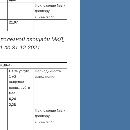
Приложение №3 к
договору
управления
2
21,07
еполезной площади МКД,
 по 31.12.2021
ЖЭК-4»
.
Ст-ть услуги,
Периодичность
1 м2
выполнения
общепол.
площ., руб. в
мес.
2
6,24
2
2,28
Приложение №2 к
договору
управления