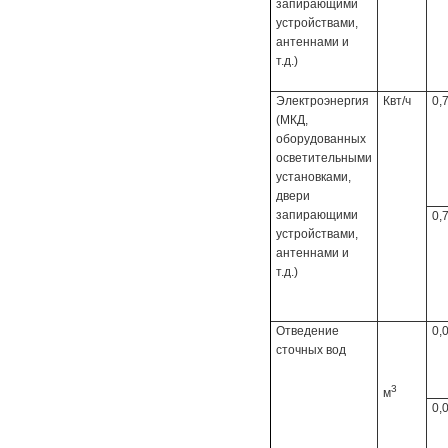
запирающими
устройствами,
антеннами и
т.д.)
Электроэнергия
Квт/ч
0,
(МКД,
оборудованных
осветительными
установками,
двери
запирающими
0,
устройствами,
антеннами и
т.д.)
Отведение
0,
сточных вод
3
м
0,