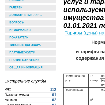
услуг и та
НОВОСТИ
используем
ГАЛЕРЕИ
ДОМА/ОТЧЕТЫ/ПЛАНЫ
имущества 
ВОПРОСЫ
01.01.2021 по
ИНФОРМАЦИЯ
Тарифы (цены) на
ПОКАЗАТЕЛИ
Норма
ТИПОВЫЕ ДОГОВОРА
и тарифы н
ПЛАТНЫЕ УСЛУГИ
содержания
ПРОТИВ КОРРУПЦИИ
ОБЩАЯ ИНФОРМАЦИЯ
Наименование
Ед.
но
Экстренные службы
услуг
измер.
Но
по
112
МЧС
Горячая вода
0,
01
Пожарная охрана
3
02
Милиция
м