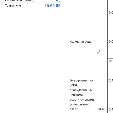
03
Скорая мед.помощь
25-62-85
Травмпункт
0,
Холодная вода
0,
3
м
0,
Электроэнергия
2,
(МКД,
оборудованных
лифтами,
осветительными
установками,
двери
Квт/ч
2,