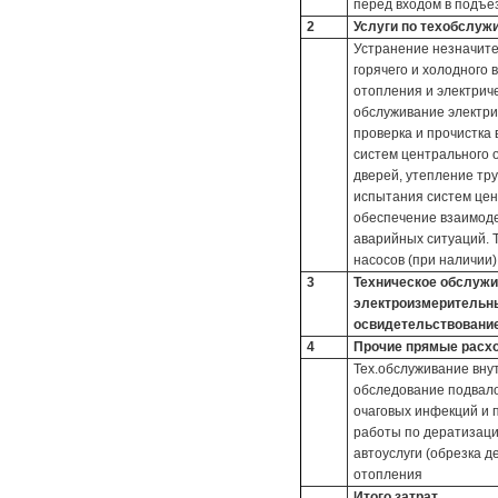
перед входом в подъез
2
Услуги по техобслуж
Устранение незначите
горячего и холодного 
отопления и электриче
обслуживание электри
проверка и прочистка
систем центрального о
дверей, утепление тру
испытания систем цен
обеспечение взаимоде
аварийных ситуаций. 
насосов (при наличии)
3
Техническое обслужив
электроизмерительны
освидетельствовани
4
Прочие прямые расх
Тех.обслуживание внут
обследование подвало
очаговых инфекций и 
работы по дератизаци
автоуслуги (обрезка д
отопления
Итого затрат