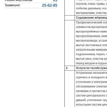
03
Скорая мед.помощь
газонов, покос травы,
25-62-85
Травмпункт
побелка деревьев, по
материалами, очистка 
Содержание м/провод
Профилактический осм
элементов мусоропров
мусороприёмных каме
мусоросборников, ниж
мусоропровода; устра
мытьё лестничных пло
загрузочными камерам
подоконников, перил, 
мытьё окон; очистка р
перед входом в подъез
2
Услуги по техобслуж
Устранение незначите
горячего и холодного 
отопления и электриче
обслуживание электри
проверка и прочистка
систем центрального о
дверей, утепление тру
испытания систем цен