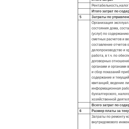
Рентабельность,налог
Итого затрат по сод
5
Затраты по управле
Организация эксплуат
состояния дома, сост
(услуг) по содержанию
сметных расчетов и в
составление отчетов 
делопроизводство и х
работа, в т.ч. по обе
договорных отношени
органами и органами в
и сбор показаний приб
содержание и текущий
квитанций, ведение ли
информационная работ
бухгалтерского, налог
хозяйственной деятел
Всего затрат по сод
6
Размер платы за тек
Затраты по ремонту к
внутридомового инже