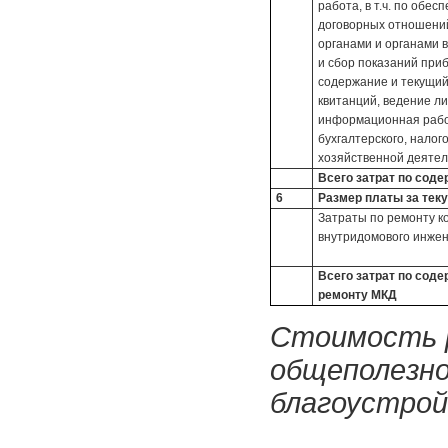
работа, в т.ч. по обе
договорных отношени
органами и органами в
и сбор показаний приб
содержание и текущий
квитанций, ведение ли
информационная работ
бухгалтерского, налог
хозяйственной деятел
Всего затрат по сод
6
Размер платы за тек
Затраты по ремонту к
внутридомового инже
Всего затрат по сод
ремонту МКД
Стоимость р
общеполезно
благоустройс