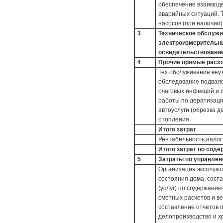
обеспечение взаимоде
аварийных ситуаций. 
насосов (при наличии)
3
Техническое обслужив
электроизмерительны
освидетельствовани
4
Прочие прямые расх
Тех.обслуживание внут
обследование подвало
очаговых инфекций и 
работы по дератизаци
автоуслуги (обрезка д
отопления
Итого затрат
Рентабельность,налог
Итого затрат по сод
5
Затраты по управле
Организация эксплуат
состояния дома, сост
(услуг) по содержанию
сметных расчетов и в
составление отчетов 
делопроизводство и х