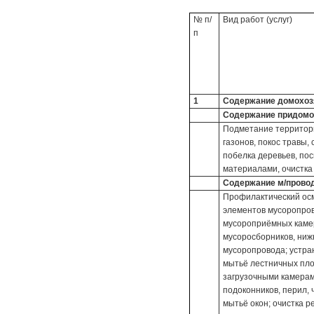
№ п/
Вид работ (услуг)
п
1
Содержание домохозяй
Содержание придомо
Подметание территори
газонов, покос травы,
побелка деревьев, по
материалами, очистка 
Содержание м/провод
Профилактический осм
элементов мусоропров
мусороприёмных каме
мусоросборников, ниж
мусоропровода; устра
мытьё лестничных пло
загрузочными камерам
подоконников, перил, 
мытьё окон; очистка р