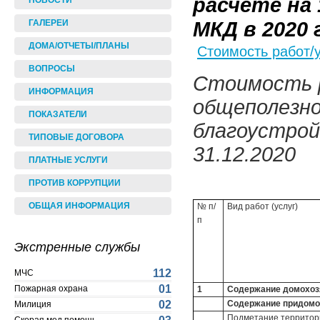
расчете на
НОВОСТИ
МКД в 2020 
ГАЛЕРЕИ
ДОМА/ОТЧЕТЫ/ПЛАНЫ
Стоимость работ/
ВОПРОСЫ
Стоимость р
ИНФОРМАЦИЯ
общеполезно
ПОКАЗАТЕЛИ
благоустрой
ТИПОВЫЕ ДОГОВОРА
31.12.2020
ПЛАТНЫЕ УСЛУГИ
ПРОТИВ КОРРУПЦИИ
ОБЩАЯ ИНФОРМАЦИЯ
№ п/
Вид работ (услуг)
п
Экстренные службы
112
МЧС
01
Пожарная охрана
1
Содержание домохозяй
Содержание придомо
02
Милиция
Подметание территори