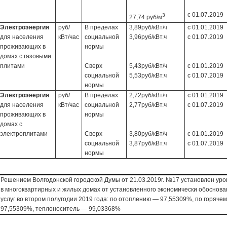
с 01.07.2019
3
27,74 руб/м
Электроэнергия
руб/
В пределах
3,89руб/кВт/ч
с 01.01.2019
для населения
кВт/час
социальной
3,96руб/кВт.ч
с 01.07.2019
проживающих в
нормы
домах с газовыми
плитами
Сверх
5,43руб/кВт/ч
с 01.01.2019
социальной
5,53руб/кВт.ч
с 01.07.2019
нормы
Электроэнергия
руб/
В пределах
2,72руб/кВт/ч
с 01.01.2019
для населения
кВт/час
социальной
2,77руб/кВт.ч
с 01.07.2019
проживающих в
нормы
домах с
электроплитами
Сверх
3,80руб/кВт/ч
с 01.01.2019
социальной
3,87руб/кВт.ч
с 01.07.2019
нормы
Решением Волгодонской городской Думы от 21.03.2019г. №17 установлен ур
в многоквартирных и жилых домах от установленного экономически обоснов
услуг во втором полугодии 2019 года: по отоплению — 97,55309%, по горяч
97,55309%, теплоноситель — 99,03368%