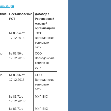
ганизаций
твия
Постановление
Договор с
РСТ
Ресурсоснаб-
жающей
организацией
№ 83/54 от
ООО
17.12.2018
Волгодонские
тепловые
сети
по
№ 83/56 от
ООО
17.12.2018
Волгодонские
тепловые
сети
по
№ 83/56 от
ООО
17.12.2018
Волгодонские
тепловые
сети
№ 83/71 от
МУП ВКХ
17.12.2018г
№ 83/71 от
МУП ВКХ