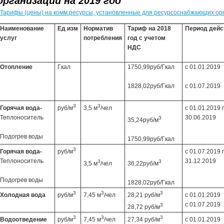
организаций на 2019 год
Тарифы (цены) на комм.ресурсы, установленные для ресурсоснабжающих ор
Наименование
Ед изм
Норматив
Тариф на 2018
Период дейс
услуг
потребления
год с учетом
НДС
Отопление
Гкал
1750,99руб/Гкал
с 01.01.2019
1828,02руб/Гкал
с 01.07.2019
3
3
Горячая вода-
руб/м
3,5 м
/чел
с 01.01.2019 
Теплоноситель
30.06.2019
3
35,24руб/м
Подогрев воды
1750,99руб/Гкал
3
Горячая вода-
руб/м
с 01.07.2019 
Теплоноситель
31.12.2019
3
3
3,5 м
/чел
36,22руб/м
Подогрев воды
1828,02руб/Гкал
3
3
3
Холодная вода
руб/м
7,45 м
/чел
28,21 руб/м
с 01.01.2019
с 01.07.2019
3
28,72 руб/м
3
3
3
Водоотведение
руб/м
7,45 м
/чел
27,34 руб/м
с 01.01.2019