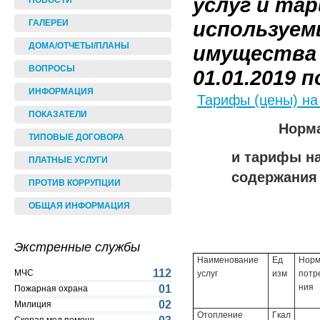
услуг и та
НОВОСТИ
используем
ГАЛЕРЕИ
ДОМА/ОТЧЕТЫ/ПЛАНЫ
имущества 
ВОПРОСЫ
01.01.2019 по
ИНФОРМАЦИЯ
Тарифы (цены) на
ПОКАЗАТЕЛИ
Норма
ТИПОВЫЕ ДОГОВОРА
и тарифы н
ПЛАТНЫЕ УСЛУГИ
содержания
ПРОТИВ КОРРУПЦИИ
ОБЩАЯ ИНФОРМАЦИЯ
Экстренные службы
Наименование
Ед
Норм
112
МЧС
услуг
изм
потр
ния
01
Пожарная охрана
02
Милиция
Отопление
Гкал