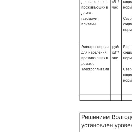
для населения
кВт/
соци
проживающих в
час
нор
домах с
газовыми
Свер
плитами
соци
нор
Электроэнергия
руб/
В пр
для населения
кВт/
соци
проживающих в
час
нор
домах с
электроплитами
Свер
соци
нор
Решением Волгодо
установлен урове