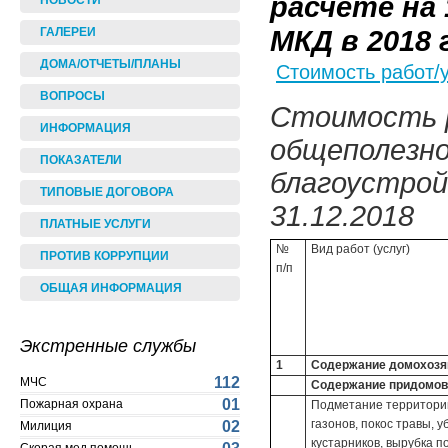
расчете на
НОВОСТИ
МКД в 2018 
ГАЛЕРЕИ
ДОМА/ОТЧЕТЫ/ПЛАНЫ
Стоимость работ/
ВОПРОСЫ
Стоимость р
ИНФОРМАЦИЯ
общеполезно
ПОКАЗАТЕЛИ
благоустрой
ТИПОВЫЕ ДОГОВОРА
31.12.2018
ПЛАТНЫЕ УСЛУГИ
№
Вид работ (услуг)
ПРОТИВ КОРРУПЦИИ
п/п
ОБЩАЯ ИНФОРМАЦИЯ
Экстренные службы
1
Содержание домохозяйс
112
МЧС
Содержание придомов
01
Пожарная охрана
Подметание территории,
газонов, покос травы, 
02
Милиция
кустарников, вырубка п