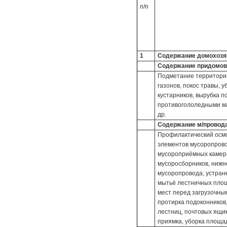
п/п
1
Содержание домохозяйс
Содержание придомов
Подметание территории,
газонов, покос травы, 
кустарников, вырубка п
противогололедными ма
др.
Содержание м/провода
Профилактический осмо
элементов мусоропрово
мусороприёмных камер;
мусоросборников, нижн
мусоропровода; устран
мытьё лестничных площ
мест перед загрузочны
протирка подоконников
лестниц, почтовых ящик
приямка, уборка площад