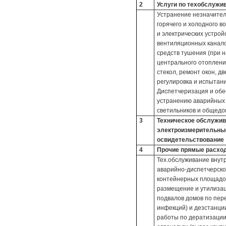
2
Услуги по техобслужи
Устранение незначител
горячего и холодного 
и электрических устрой
вентиляционных канало
средств тушения (при н
центрального отоплени
стекол, ремонт окон, д
регулировка и испытани
Диспетчеризация и обе
устранению аварийных 
светильников и общедом
3
Техническое обслужива
электроизмерительные
освидетельствование
4
Прочие прямые расхо
Тех.обслуживание внут
аварийно-диспетчерское
контейнерных площадок
размещение и утилизац
подвалов домов по пер
инфекций) и дезстанци
работы по дератизации