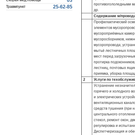
03
Скорая мед.помощь
противогололедными ма
25-62-85
Травмпункт
др.
Содержание м/провода
Профилактический осмо
элементов мусоропрово
мусороприёмных камер;
мусоросборников, нижн
мусоропровода; устран
мытьё лестничных площ
мест перед загрузочны
протирка подоконников
лестниц, почтовых ящик
приямка, уборка площад
2
Услуги по техобслужи
Устранение незначител
горячего и холодного 
и электрических устрой
вентиляционных канало
средств тушения (при н
центрального отоплени
стекол, ремонт окон, д
регулировка и испытани
Диспетчеризация и обе