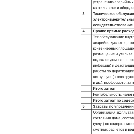
устранению аварийных 
светильников и общедом
3
Техническое обслужива
электроизмерительные
освидетельствование
4
Прочие прямые расхо
Тех.обслуживание внут
аварийно-диспетчерское
контейнерных площадок
размещение и утилизац
подвалов домов по пер
инфекций) и дезстанци
работы по дератизации
автоуслуги (вывоз круп
и др.), профосмотр, за
Итого затрат
Рентабельность, налог
Итого затрат по соде
5
Затраты по управлен
Организация эксплуата
состояния дома, соста
(услуг) по содержанию 
сметных расчетов и ве