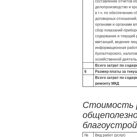
составление отчетов о
делопроизводство и хр
в т.ч. по обеспечению 
договорных отношений
органами и органами вл
сбор показаний приборо
содержание и текущий 
квитанций, ведение лиц
информационная работа
бухгалтерского, налого
хозяйственной деятель
Всего затрат по соде
6
Размер платы за теку
Всего затрат по соде
ремонту МКД
Стоимость р
общеполезно
благоустройс
№
Вид работ (услуг)