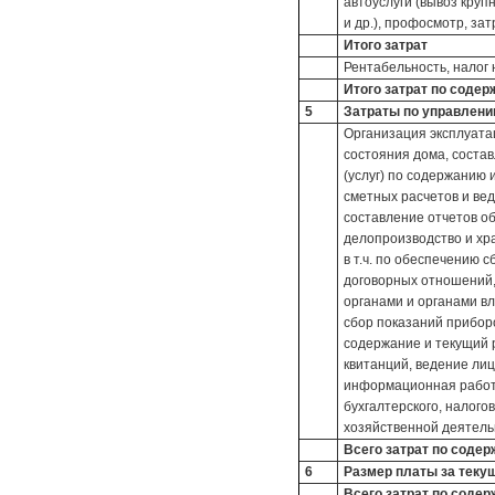
автоуслуги (вывоз круп
и др.), профосмотр, за
Итого затрат
Рентабельность, налог
Итого затрат по соде
5
Затраты по управлен
Организация эксплуата
состояния дома, соста
(услуг) по содержанию 
сметных расчетов и ве
составление отчетов о
делопроизводство и хр
в т.ч. по обеспечению 
договорных отношений
органами и органами вл
сбор показаний приборо
содержание и текущий 
квитанций, ведение лиц
информационная работа
бухгалтерского, налого
хозяйственной деятель
Всего затрат по соде
6
Размер платы за теку
Всего затрат по соде