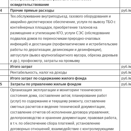
освидетельствование
4
Прочие прямые расходы
руб./
Тех.обслуживание внутриподъезд. газового оборудования и
аварийно-диспетчерское обеспечение, услуги по вывозу ТБО с
контейнерных площадок, приобретение талонов на
размещение и утилизацию КГО, услуги СЭС (обследование
подвалов домов по переносчикам природно-очаговых
инфекций) и дезстанции (профилактические и истребительские
работы по дератизации, дезинсекции и дезинфекции),
автоуслуги (вывоз крупногабаритного мусора, обрезка деревьев
и др.), профосмотр, затраты на промывку
Итого затрат
руб./
Рентабельность, налог на доходы
руб./
Итого затрат по содержанию жилого фонда
руб./
5
Затраты по управлению жилым фондом
руб./
Организация эксплуатации и мониторинг технического
состояния дома, составление актов; планирование работ
(услуг) по содержанию и текущему ремонту, составление
сметных расчетов и ведение технической документации,
составление отчетов об исполнении договора управления;
делопроизводство и хранение документации; правовая работа,
в т.ч. по обеспечению сбора платежей, установлению
договорных отношений, взаимодействие с контролирующими