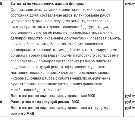
5
Затраты по управлению жилым фондом
руб./
Организация эксплуатации и мониторинг технического
состояния дома, составление актов; планирование работ
(услуг) по содержанию и текущему ремонту, составление
сметных расчетов и ведение технической документации,
составление отчетов об исполнении договора управления;
делопроизводство и хранение документации; правовая работа,
в т.ч. по обеспечению сбора платежей, установлению
договорных отношений, взаимодействие с контролирующими
органами и органами власти; услуги паспортного стола; съем и
сбор показаний приборов учета; расчет размера платы за
содержание и текущий ремонт, оформление и доставка
квитанций, ведение лицевых счетов и проведение сверки,
информационная работа с собственниками; обеспечение
бухгалтерского, налогового учета, анализ финансово-
хозяйственной деятельности
Всего затрат по содержанию, управлению МКД
руб./
6
Размер платы за текущий ремонт МКД
руб./
Всего затрат по содержанию, управлению и текущему
руб./
ремонту МКД