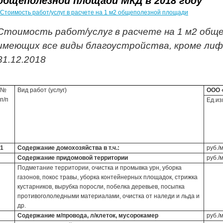
общеполезной площади МКД в 2018 году
Стоимость работ/услуг в расчете на 1 м2 общеполезной площади
Стоимость работ/услуг в расчете на 1 м2 общ
имеющих все виды благоустройства, кроме лифт
31.12.2018
№
Вид работ (услуг)
ООО 
п/п
Ед.из
1
Содержание домохозяйства в т.ч.:
руб./
Содержание придомовой территории
руб./
Подметание территории, очистка и промывка урн, уборка
газонов, покос травы, уборка контейнерных площадок, стрижка
кустарников, вырубка поросли, побелка деревьев, посыпка
противогололедными материалами, очистка от наледи и льда и
др.
Содержание м/провода, л/клеток, мусорокамер
руб./