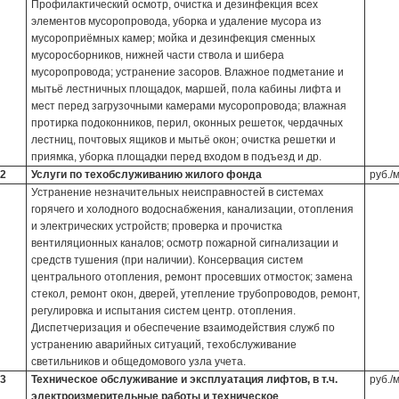
Профилактический осмотр, очистка и дезинфекция всех
элементов мусоропровода, уборка и удаление мусора из
мусороприёмных камер; мойка и дезинфекция сменных
мусоросборников, нижней части ствола и шибера
мусоропровода; устранение засоров. Влажное подметание и
мытьё лестничных площадок, маршей, пола кабины лифта и
мест перед загрузочными камерами мусоропровода; влажная
протирка подоконников, перил, оконных решеток, чердачных
лестниц, почтовых ящиков и мытьё окон; очистка решетки и
приямка, уборка площадки перед входом в подъезд и др.
2
Услуги по техобслуживанию жилого фонда
руб./
Устранение незначительных неисправностей в системах
горячего и холодного водоснабжения, канализации, отопления
и электрических устройств; проверка и прочистка
вентиляционных каналов; осмотр пожарной сигнализации и
средств тушения (при наличии). Консервация систем
центрального отопления, ремонт просевших отмосток; замена
стекол, ремонт окон, дверей, утепление трубопроводов, ремонт,
регулировка и испытания систем центр. отопления.
Диспетчеризация и обеспечение взаимодействия служб по
устранению аварийных ситуаций, техобслуживание
светильников и общедомового узла учета.
3
Техническое обслуживание и эксплуатация лифтов, в т.ч.
руб./
электроизмерительные работы и техническое