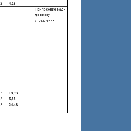
м2
4,18
Приложение №2 к
договору
управления
м2
18,93
м2
5,55
м2
24,48