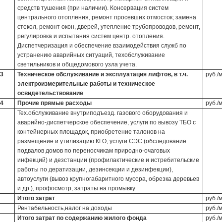
средств тушения (при наличии). Консервация систем
центрального отопления, ремонт просевших отмосток; замена
стекол, ремонт окон, дверей, утепление трубопроводов, ремонт,
регулировка и испытания систем центр. отопления.
Диспетчеризация и обеспечение взаимодействия служб по
устранению аварийных ситуаций, техобслуживание
светильников и общедомового узла учета.
3
Техническое обслуживание и эксплуатация лифтов, в т.ч.
руб./
электроизмерительные работы и техническое
освидетельствование
4
Прочие прямые расходы
руб./
Тех.обслуживание внутриподъезд. газового оборудования и
аварийно-диспетчерское обеспечение, услуги по вывозу ТБО с
контейнерных площадок, приобретение талонов на
размещение и утилизацию КГО, услуги СЭС (обследование
подвалов домов по переносчикам природно-очаговых
инфекций) и дезстанции (профилактические и истребительские
работы по дератизации, дезинсекции и дезинфекции),
автоуслуги (вывоз крупногабаритного мусора, обрезка деревьев
и др.), профосмотр, затраты на промывку
Итого затрат
руб./
Рентабельность,налог на доходы
руб./
Итого затрат по содержанию жилого фонда
руб./