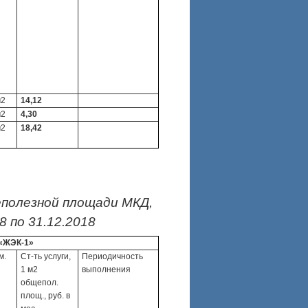
м2
14,12
м2
4,30
м2
18,42
еполезной площади МКД,
 по 31.12.2018
«ЖЭК-1»
м.
Ст-ть услуги,
Периодичность
1 м2
выполнения
общепол.
площ., руб. в