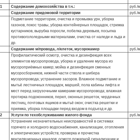
1
Содержание домохозяйства в т.ч.:
руб./
Содержание придомовой территории
руб./
Подметание территории, очистка и промывка урн, уборка
газонов, покос травы, уборка контейнерных площадок, стрижка
кустарников, вырубка поросли, побелка деревьев, посыпка
противогололедными материалами, очистка от наледи и льда и
др.
Содержание м/провода, л/клеток, мусорокамер
руб./
Профилактический осмотр, очистка и дезинфекция всех
элементов мусоропровода, уборка и удаление мусора из
мусороприёмных камер; мойка и дезинфекция сменных
мусоросборников, нижней части ствола и шибера
мусоропровода; устранение засоров. Влажное подметание и
мытьё лестничных площадок, маршей, пола кабины лифта и
мест перед загрузочными камерами мусоропровода; влажная
протирка подоконников, перил, оконных решеток, чердачных
лестниц, почтовых ящиков и мытьё окон; очистка решетки и
приямка, уборка площадки перед входом в подъезд и др.
2
Услуги по техобслуживанию жилого фонда
руб./
Устранение незначительных неисправностей в системах
горячего и холодного водоснабжения, канализации, отопления
и электрических устройств; проверка и прочистка
вентиляционных каналов; осмотр пожарной сигнализации и