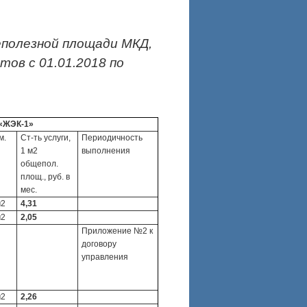
еполезной площади МКД,
ов с 01.01.2018 по
«ЖЭК-1»
м.
Ст-ть услуги,
Периодичность
1 м2
выполнения
общепол.
площ., руб. в
мес.
м2
4,31
м2
2,05
Приложение №2 к
договору
управления
м2
2,26