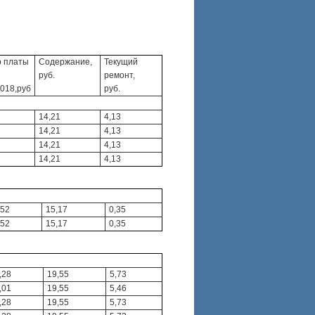
р платы
Содержание,
Текущий
руб.
ремонт,
2018,руб
руб.
14,21
4,13
14,21
4,13
14,21
4,13
14,21
4,13
,52
15,17
0,35
,52
15,17
0,35
,28
19,55
5,73
,01
19,55
5,46
,28
19,55
5,73