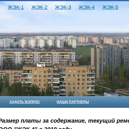
ЖЭК-1
ЖЭК-2
ЖЭК-3
ЖЭК-4
ЖЭК-5
ЗАДАТЬ ВОПРОС
НАШИ ПАРТНЕРЫ
Размер платы за содержание, текущий рем