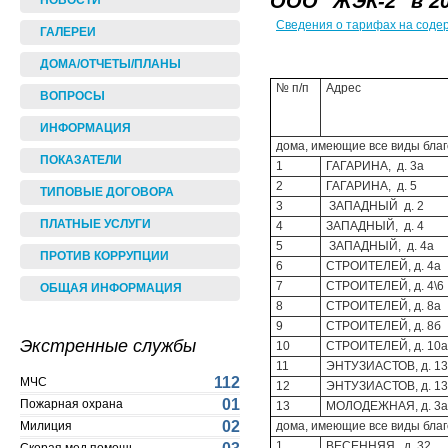
ООО "ЖЭК-2" в 20
НОВОСТИ
Сведения о тарифах на соде
ГАЛЕРЕИ
ДОМА/ОТЧЕТЫ/ПЛАНЫ
№ п/п
Адрес
ВОПРОСЫ
ИНФОРМАЦИЯ
дома, имеющие все виды благ
ПОКАЗАТЕЛИ
1
ГАГАРИНА, д. 3
2
ГАГАРИНА, д. 
ТИПОВЫЕ ДОГОВОРА
3
ЗАПАДНЫЙ д. 2
ПЛАТНЫЕ УСЛУГИ
4
ЗАПАДНЫЙ, д. 4
5
ЗАПАДНЫЙ, д. 4а
ПРОТИВ КОРРУПЦИИ
6
СТРОИТЕЛЕЙ, д. 4а
7
СТРОИТЕЛЕЙ, д. 4\6
ОБЩАЯ ИНФОРМАЦИЯ
8
СТРОИТЕЛЕЙ, д. 8а
9
СТРОИТЕЛЕЙ, д. 8б
Экстренные службы
10
СТРОИТЕЛЕЙ, д. 10а
11
ЭНТУЗИАСТОВ, д. 13
112
МЧС
12
ЭНТУЗИАСТОВ, д. 1
01
Пожарная охрана
13
МОЛОДЕЖНАЯ, д. 3а
02
Милиция
дома, имеющие все виды благ
1
ВЕСЕННЯЯ, д. 32