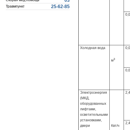
03
Скорая мед.помощь
25-62-85
Травмпункт
0,
Холодная вода
0,
3
м
0,
Электроэнергия
2,
(МКД,
оборудованных
лифтами,
осветительными
установками,
2,
двери
Квт/ч