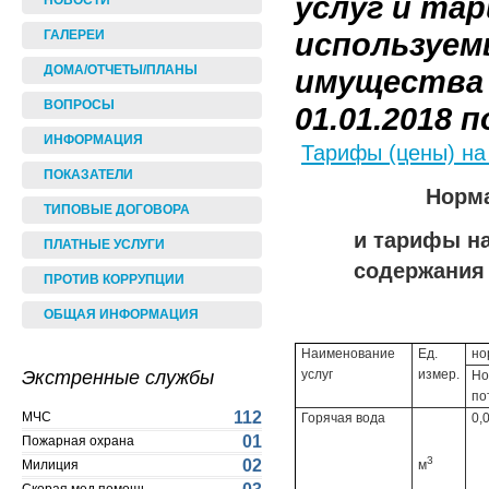
услуг и та
НОВОСТИ
используем
ГАЛЕРЕИ
ДОМА/ОТЧЕТЫ/ПЛАНЫ
имущества 
ВОПРОСЫ
01.01.2018 по
ИНФОРМАЦИЯ
Тарифы (цены) на
ПОКАЗАТЕЛИ
Норма
ТИПОВЫЕ ДОГОВОРА
и тарифы н
ПЛАТНЫЕ УСЛУГИ
содержания
ПРОТИВ КОРРУПЦИИ
ОБЩАЯ ИНФОРМАЦИЯ
Наименование
Ед.
но
Экстренные службы
услуг
измер.
Но
по
112
МЧС
Горячая вода
0,
01
Пожарная охрана
3
02
Милиция
м