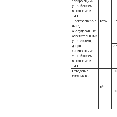
запирающими
устройствами,
антеннами и
т.д.)
Электроэнергия
Квт/ч
0,
(МКД,
оборудованных
осветительными
установками,
двери
0,
запирающими
устройствами,
антеннами и
т.д.)
Отведение
0,
сточных вод
3
м
0,