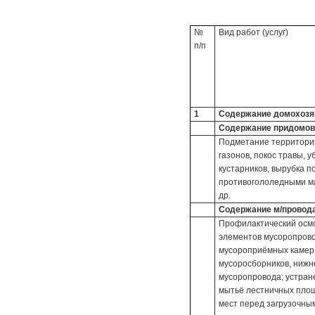
№
Вид работ (услуг)
п/п
1
Содержание домохозяйс
Содержание придомов
Подметание территории,
газонов, покос травы, 
кустарников, вырубка п
противогололедными ма
др.
Содержание м/провода
Профилактический осмо
элементов мусоропрово
мусороприёмных камер;
мусоросборников, нижн
мусоропровода; устран
мытьё лестничных площ
мест перед загрузочны