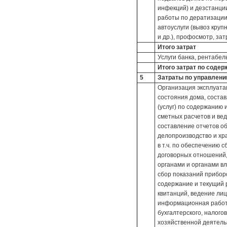
инфекций) и дезстанци
работы по дератизации
автоуслуги (вывоз круп
и др.), профосмотр, за
Итого затрат
Услуги банка, рентабел
Итого затрат по соде
5
Затраты по управлен
Организация эксплуата
состояния дома, соста
(услуг) по содержанию 
сметных расчетов и ве
составление отчетов о
делопроизводство и хр
в т.ч. по обеспечению 
договорных отношений
органами и органами вл
сбор показаний приборо
содержание и текущий 
квитанций, ведение лиц
информационная работа
бухгалтерского, налого
хозяйственной деятель