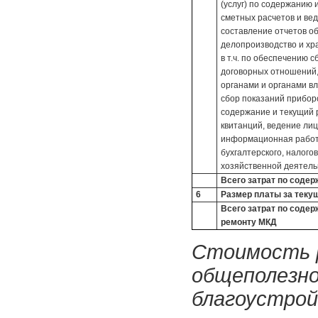
(услуг) по содержанию 
сметных расчетов и ве
составление отчетов о
делопроизводство и хр
в т.ч. по обеспечению 
договорных отношений
органами и органами вл
сбор показаний приборо
содержание и текущий 
квитанций, ведение лиц
информационная работа
бухгалтерского, налого
хозяйственной деятель
Всего затрат по соде
6
Размер платы за теку
Всего затрат по соде
ремонту МКД
Стоимость р
общеполезно
благоустройс