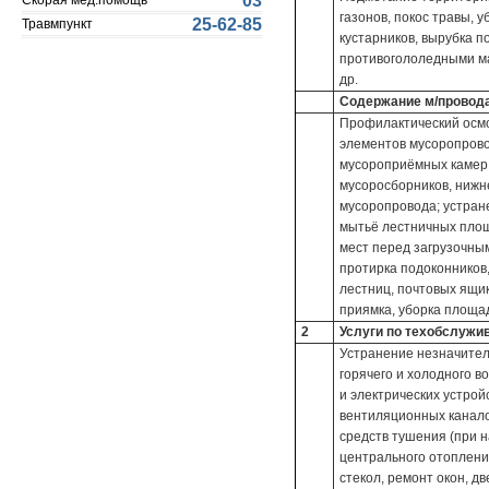
03
Скорая мед.помощь
газонов, покос травы, 
25-62-85
Травмпункт
кустарников, вырубка п
противогололедными ма
др.
Содержание м/провода
Профилактический осмо
элементов мусоропрово
мусороприёмных камер;
мусоросборников, нижн
мусоропровода; устран
мытьё лестничных площ
мест перед загрузочны
протирка подоконников
лестниц, почтовых ящик
приямка, уборка площад
2
Услуги по техобслужи
Устранение незначител
горячего и холодного 
и электрических устрой
вентиляционных канало
средств тушения (при н
центрального отоплени
стекол, ремонт окон, д