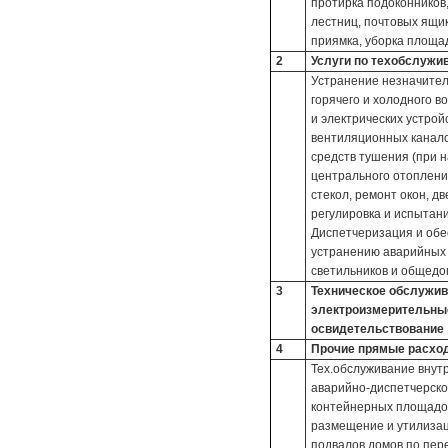
протирка подоконников
лестниц, почтовых ящик
приямка, уборка площад
2
Услуги по техобслужи
Устранение незначител
горячего и холодного 
и электрических устрой
вентиляционных канало
средств тушения (при н
центрального отоплени
стекол, ремонт окон, д
регулировка и испытани
Диспетчеризация и обе
устранению аварийных 
светильников и общедом
3
Техническое обслужива
электроизмерительные
освидетельствование
4
Прочие прямые расхо
Тех.обслуживание внут
аварийно-диспетчерское
контейнерных площадок
размещение и утилизац
подвалов домов по пер