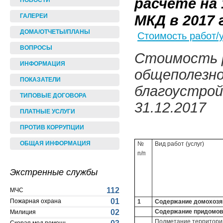
расчете на
НОВОСТИ
МКД в 2017 
ГАЛЕРЕИ
ДОМА/ОТЧЕТЫ/ПЛАНЫ
Стоимость работ/
ВОПРОСЫ
Стоимость р
ИНФОРМАЦИЯ
общеполезно
ПОКАЗАТЕЛИ
благоустрой
ТИПОВЫЕ ДОГОВОРА
31.12.2017
ПЛАТНЫЕ УСЛУГИ
ПРОТИВ КОРРУПЦИИ
ОБЩАЯ ИНФОРМАЦИЯ
№
Вид работ (услуг)
п/п
Экстренные службы
112
МЧС
01
Пожарная охрана
1
Содержание домохозяйс
Содержание придомов
02
Милиция
Подметание территории,