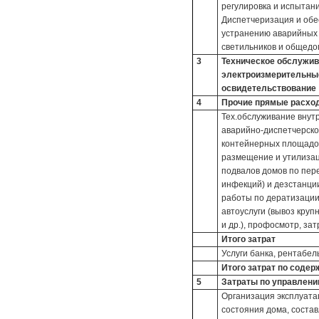
регулировка и испытани
Диспетчеризация и обе
устранению аварийных 
светильников и общедом
3
Техническое обслужива
электроизмерительные
освидетельствование
4
Прочие прямые расхо
Тех.обслуживание внут
аварийно-диспетчерское
контейнерных площадок
размещение и утилизац
подвалов домов по пер
инфекций) и дезстанци
работы по дератизации
автоуслуги (вывоз круп
и др.), профосмотр, за
Итого затрат
Услуги банка, рентабел
Итого затрат по соде
5
Затраты по управлен
Организация эксплуата
состояния дома, соста