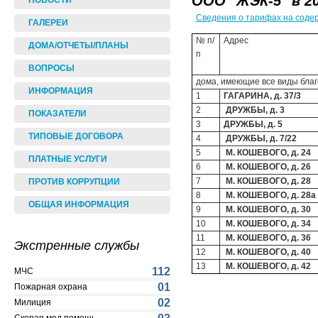
ООО "ЖЭК-5" в 20
НОВОСТИ
Сведения о тарифах на соде
ГАЛЕРЕИ
№ п/
Адрес
ДОМА/ОТЧЕТЫ/ПЛАНЫ
п
ВОПРОСЫ
дома, имеющие все виды благ
ИНФОРМАЦИЯ
1
ГАГАРИНА, д. 37/3
2
ДРУЖБЫ, д. 3
ПОКАЗАТЕЛИ
3
ДРУЖБЫ, д. 5
ТИПОВЫЕ ДОГОВОРА
4
ДРУЖБЫ, д. 7/22
5
М. КОШЕВОГО, д. 24
ПЛАТНЫЕ УСЛУГИ
6
М. КОШЕВОГО, д. 26
7
М. КОШЕВОГО, д. 28
ПРОТИВ КОРРУПЦИИ
8
М. КОШЕВОГО, д. 28а
ОБЩАЯ ИНФОРМАЦИЯ
9
М. КОШЕВОГО, д. 30
10
М. КОШЕВОГО, д. 34
11
М. КОШЕВОГО, д. 36
Экстренные службы
12
М. КОШЕВОГО, д. 40
13
М. КОШЕВОГО, д. 42
112
МЧС
01
Пожарная охрана
02
Милиция