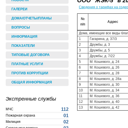
ООО "ЖЭК-5" в 20
НОВОСТИ
Сведения о тарифах на соде
ГАЛЕРЕИ
ДОМА/ОТЧЕТЫ/ПЛАНЫ
№
Адрес
п/п
ВОПРОСЫ
Дома, имеющие все виды благ
ИНФОРМАЦИЯ
1
Гагарина, д. 37/3
2
Дружбы, д. 3
ПОКАЗАТЕЛИ
3
Дружбы, д. 5
ТИПОВЫЕ ДОГОВОРА
4
Дружбы, д. 7/22
5
М. Кошевого, д. 24
ПЛАТНЫЕ УСЛУГИ
6
М. Кошевого, д. 26
ПРОТИВ КОРРУПЦИИ
7
М. Кошевого, д. 28
8
М. Кошевого, д. 28а
ОБЩАЯ ИНФОРМАЦИЯ
9
М. Кошевого, д. 30
10
М. Кошевого, д. 34
11
М. Кошевого, д. 36
Экстренные службы
12
М. Кошевого, д. 40
13
М. Кошевого, д. 42
112
МЧС
01
Пожарная охрана
02
Милиция