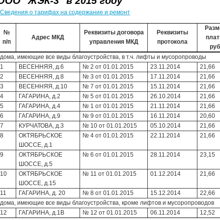
ООО "ЖЭК-3" в 2015 году
Сведения о тарифах на содержание и ремонт
Разм
№
Реквизиты договора
Реквизиты
Адрес МКД
плат
п/п
управления МКД
протокола
руб
дома, имеющие все виды благоустройства, в т.ч. лифты и мусоропроводы
1
ВЕСЕННЯЯ, д.6
№ 2 от 01.01.2015
23.11.2014
21,66
2
ВЕСЕННЯЯ, д.8
№ 3 от 01.01.2015
17.11.2014
21,66
3
ВЕСЕННЯЯ, д.10
№ 7 от 01.01.2015
15.11.2014
21,66
4
ГАГАРИНА, д.2
№ 5 от 01.01.2015
26.10.2014
21,66
5
ГАГАРИНА, д.4
№ 1 от 01.01.2015
21.11.2014
21,66
6
ГАГАРИНА, д.9
№ 9 от 01.01.2015
16.11.2014
20,60
7
КУРЧАТОВА, д.3
№ 10 от 01.01.2015
05.10.2014
21,66
8
ОКТЯБРЬСКОЕ
№ 4 от 01.01.2015
22.11.2014
21,66
ШОССЕ, д.1
9
ОКТЯБРЬСКОЕ
№ 6 от 01.01.2015
28.11.2014
23,15
ШОССЕ, д.5
10
ОКТЯБРЬСКОЕ
№ 11 от 01.01.2015
01.12.2014
21,66
ШОССЕ, д.15
11
ГАГАРИНА, д. 20
№ 8 от 01.01.2015
15.12.2014
22,66
дома, имеющие все виды благоустройства, кроме лифтов и мусоропроводов
12
ГАГАРИНА, д.1В
№ 12 от 01.01.2015
06.11.2014
12,52