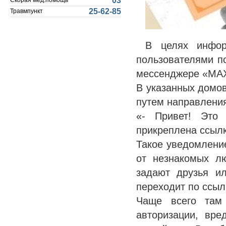
03
Скорая мед.помощь
25-62-85
Травмпункт
В целях инфор
пользователями п
мессенджере «МАХ
В указанных домов
путем направления
«- Привет! Это
прикреплена ссылк
Такое уведомлени
от незнакомых лю
задают друзья и
переходит по ссыл
Чаще всего там
авторизации, вр