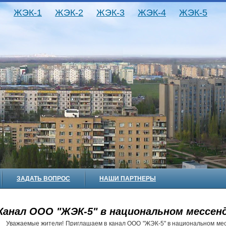
ЖЭК-1
ЖЭК-2
ЖЭК-3
ЖЭК-4
ЖЭК-5
ЗАДАТЬ ВОПРОС
НАШИ ПАРТНЕРЫ
Канал ООО "ЖЭК-5" в национальном мессен
Уважаемые жители! Приглашаем в канал ООО "ЖЭК-5" в национальном ме