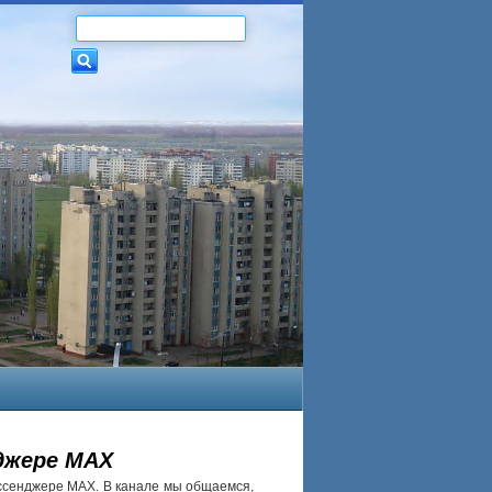
джере МАХ
ссенджере МАХ. В канале мы общаемся,