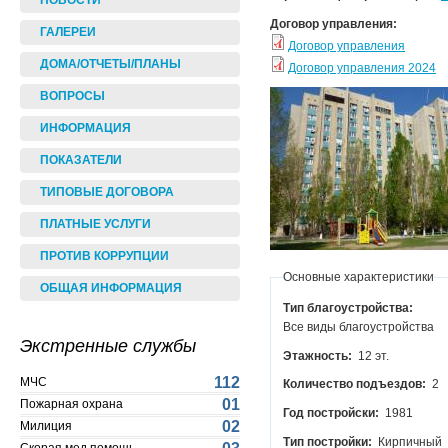
НОВОСТИ
Договор управления:
ГАЛЕРЕИ
Договор управления
ДОМА/ОТЧЕТЫ/ПЛАНЫ
Договор управления 2024
ВОПРОСЫ
ИНФОРМАЦИЯ
ПОКАЗАТЕЛИ
ТИПОВЫЕ ДОГОВОРА
ПЛАТНЫЕ УСЛУГИ
ПРОТИВ КОРРУПЦИИ
Основные характеристики
ОБЩАЯ ИНФОРМАЦИЯ
Тип благоустройства:
Все виды благоустройства
Экстренные службы
Этажность:
12 эт.
112
МЧС
Количество подъездов:
2
01
Пожарная охрана
Год постройски:
1981
02
Милиция
Тип постройки:
Кирпичный