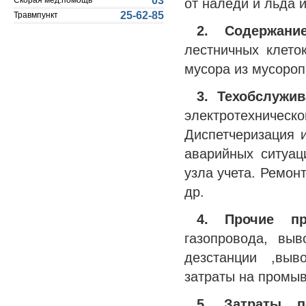
03
от наледи и льда и
Скорая мед.помощь
25-62-85
Травмпункт
2. Содержание
лестничных клето
мусора из мусороп
3. Техобслужи
электротехничес
Диспетчеризация 
аварийных ситуац
узла учета. Ремон
др.
4. Прочие пр
газопровода, вы
дезстанции ,выв
затраты на промывк
5. Затраты 