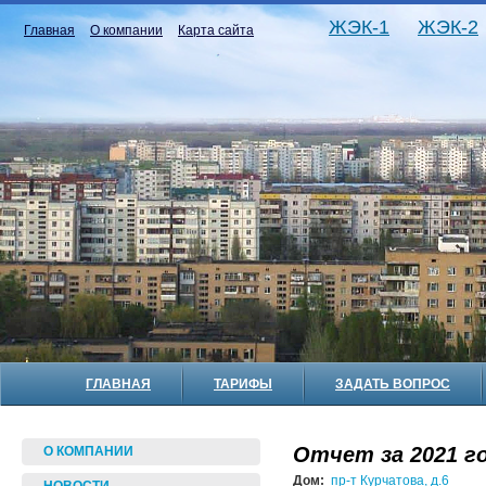
ЖЭК-1
ЖЭК-2
Главная
О компании
Карта сайта
ГЛАВНАЯ
ТАРИФЫ
ЗАДАТЬ ВОПРОС
Отчет за 2021 го
О КОМПАНИИ
Дом:
пр-т Курчатова, д.6