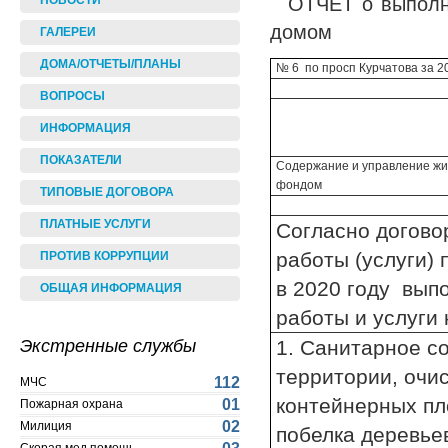
ОТЧЕТ о выполн
НОВОСТИ
домом
ГАЛЕРЕИ
ДОМА/ОТЧЕТЫ/ПЛАНЫ
№ 6 по просп Курчатова за 2
ВОПРОСЫ
ИНФОРМАЦИЯ
ПОКАЗАТЕЛИ
Содержание и управление ж
фондом
ТИПОВЫЕ ДОГОВОРА
ПЛАТНЫЕ УСЛУГИ
Согласно догово
работы (услуги)
ПРОТИВ КОРРУПЦИИ
в 2020 году вып
ОБЩАЯ ИНФОРМАЦИЯ
работы и услуги 
Экстренные службы
1. Санитарное с
территории, очис
112
МЧС
контейнерных пл
01
Пожарная охрана
02
Милиция
побелка деревье