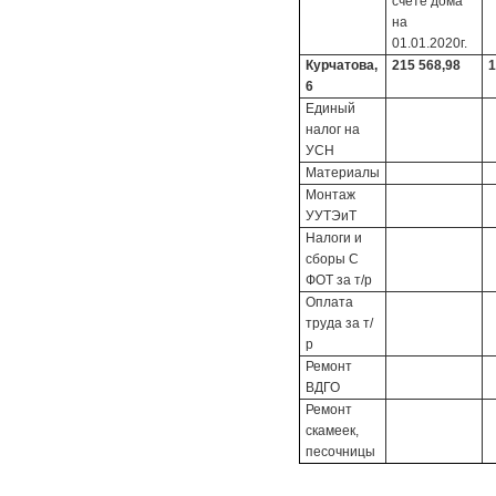
счете дома
на
01.01.2020г.
Курчатова,
215 568,98
1
6
Единый
налог на
УСН
Материалы
Монтаж
УУТЭиТ
Налоги и
сборы С
ФОТ за т/р
Оплата
труда за т/
р
Ремонт
ВДГО
Ремонт
скамеек,
песочницы