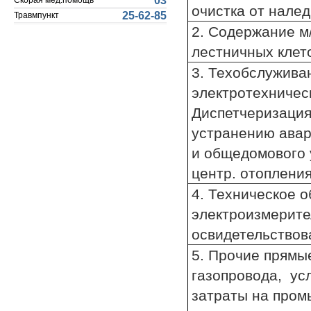
03
Скорая мед.помощь
очистка от налед
25-62-85
Травмпункт
2. Содержание м/
лестничных клет
3. Техобслужива
электротехничес
Диспетчеризация
устранению авар
и общедомового 
центр. отопления
4. Техническое о
электроизмерите
освидетельствов
5. Прочие прямы
газопровода, усл
затраты на промы