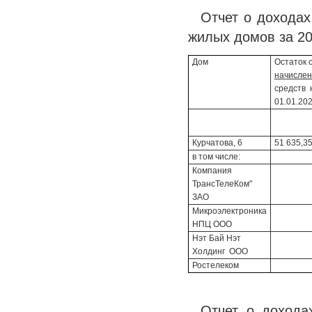
Отчет о доходах
жилых домов за 20
Дом
Остаток 
начисле
средств 
01.01.202
Курчатова, 6
51 635,3
в том числе:
Компания
ТрансТелеКом"
ЗАО
Микроэлектроника
НПЦ ООО
Нэт Бай Нэт
Холдинг ООО
Ростелеком
Отчет о дохода