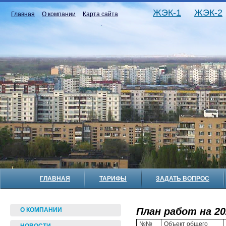
ЖЭК-1
ЖЭК-2
Главная
О компании
Карта сайта
ГЛАВНАЯ
ТАРИФЫ
ЗАДАТЬ ВОПРОС
План работ на 20
О КОМПАНИИ
№№
Объект общего