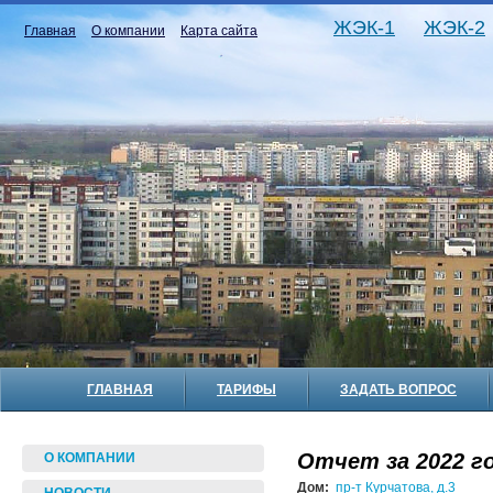
ЖЭК-1
ЖЭК-2
Главная
О компании
Карта сайта
ГЛАВНАЯ
ТАРИФЫ
ЗАДАТЬ ВОПРОС
Отчет за 2022 го
О КОМПАНИИ
Дом:
пр-т Курчатова, д.3