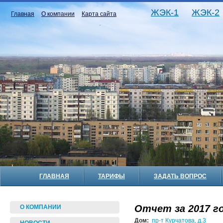
ЖЭК-1
ЖЭК-2
Главная
О компании
Карта сайта
ГЛАВНАЯ
ТАРИФЫ
ЗАДАТЬ ВОПРОС
Отчет за 2017 го
О КОМПАНИИ
Дом:
пр-т Курчатова, д.3