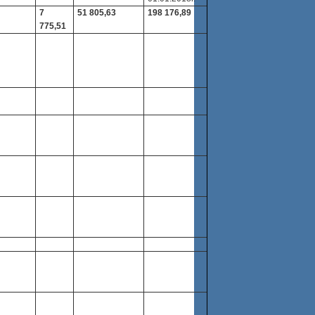
7
51 805,63
198 176,89
775,51