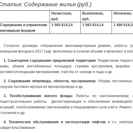
Статья: Содержание жилья (руб.)
Начислено,
Выполнено,
Оплачено, 
руб.
руб.
Содержание и управление
1 565 814,14
1 565 814,14
1 490 619,3
жилищным фондом
Согласно договора «Управления многоквартирным домом», работы (
жилищным фондом в 2017 году выполнены в полном объеме и включают в себя 
1. Санитарное содержание придомовой территории
: Подметание террито
травы, уборка контейнерных площадок, стрижка кустарников, вырубка 
противогололедными материалами, очистка от наледи и льда и др.
2. Содержание м/провода, л/клеток, мусорокамер:
Уборка лестничных 
погрузка бытового мусора из мусоропровода и др.
3. Техобслуживание жилого фонда:
Работы по сантехническому, э
общестроительные работы. Диспетчеризация и обеспечение взаимодейс
ситуаций, техобслуживание светильников и общедомового узла учета. Ремонт,
отопления и др.
4. Техническое обслуживание и эксплуатация лифтов
,
в т.ч. элект
освидетельствование