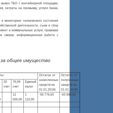
, вывоз ТБО с контейнерной площадки,
в, затраты на промывку, услуги банка,
 и мониторинг технического состояния
зяйственной деятельности, съем и сбор
емонт и коммунальные услуги, правовая
ние сверки, информационная работа с
е за общее имущество
ты
Остаток от
Остаток от
начисленных
полученных
20
76,09
Единый
средств на
средств на
счет
счет
налог
01.01.2018г.
01.01.2018г.
12
1
-56 776,65
-65 896,65
0
500,00
110,00