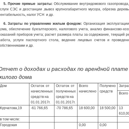
5. Прочие прямые затраты:
Обслуживание внутридомового газопровода
услуги СЭС и дезстанции ,вывоз крупногабаритного мусора, обрезка деревье
рентабельность, налог УСН и др.
6. Затраты по управлению жилым фондом:
Организация эксплуатации
дома, обеспечение бухгалтерского, налогового учета, анализ финансово-хо
показаний приборов учета; расчет размера платы за содержание, текущий р
работа, услуги паспортного стола, ведение лицевых счетов и проведе
собственниками и др.
Отчет о доходах и расходах по арендной плат
жилого дома
Дом
Остаток от
Остаток от
Всего
Получено
Затра
начисленных
полученных
начислено
средств
Всего
средств на
средств на
01.01.2017г.
01.01.2017г.
Курчатова,19
-61 766,65
-70 786,65
18 600,00
18 500,00
13
610,0
в том числе:
Городская
0,00
0,00