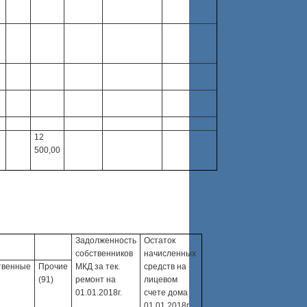
12
500,00
Задолженность
Остаток
собственников
начисленных
твенные
Прочие
МКД за тек.
средств на
(91)
ремонт на
лицевом
01.01.2018г.
счете дома
01.01.2018г.