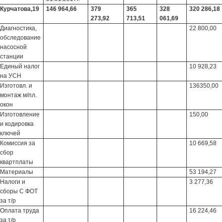
Курчатова,19
146 964,66
379
365
328
320 286,18
273,92
713,51
061,69
Диагностика,
22 800,00
обследование
насосной
станции
Единый налог
10 928,23
на УСН
Изготовл. и
136350,00
монтаж м/пл.
окон
Изготовление
150,00
и кодировка
ключей
Комиссия за
10 669,58
сбор
квартплаты
Материалы
53 194,27
Налоги и
3 277,36
сборы С ФОТ
за т/р
Оплата труда
16 224,46
за т/р