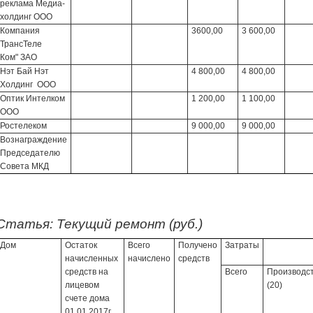
реклама Медиа-
холдинг ООО
Компания
3600,00
3 600,00
ТрансТеле
Ком" ЗАО
Нэт Бай Нэт
4 800,00
4 800,00
Холдинг ООО
Оптик Интелком
1 200,00
1 100,00
ООО
Ростелеком
9 000,00
9 000,00
Вознаграждение
Председателю
Совета МКД
Статья:
Текущий ремонт (руб.)
Дом
Остаток
Всего
Получено
Затраты
начисленных
начислено
средств
средств на
Всего
Производс
лицевом
(20)
счете дома
01.01.2017г.