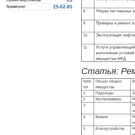
03
Скорая мед.помощь
25-62-85
Травмпункт
Уборка лестничных к
8
Проверка и ремонт к
9
Эксплуатация лифтов
10
Услуги управляющей
11
выполнения условий
имущества МКД
Статья:
Ре
№№
Объект общего
В
п/п
имущества
1
Подъезды
З
2
Мусорокамеры
Р
3
Р
э
4
Кровля
Р
о
5
Благоустройство
Р
а