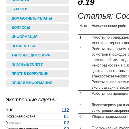
д.19
НОВОСТИ
ГАЛЕРЕИ
Статья: Со
ДОМА/ОТЧЕТЫ/ПЛАНЫ
Наименование работ
№ п/
ВОПРОСЫ
п
ИНФОРМАЦИЯ
Работы по содержан
1
многоквартирного до
ПОКАЗАТЕЛИ
Работы, выполняемы
2
осмотров и обходов 
ТИПОВЫЕ ДОГОВОРА
помещений жилых до
ПЛАТНЫЕ УСЛУГИ
неисправностей в си
центрального отопле
ПРОТИВ КОРРУПЦИИ
электротехнических у
Работы выполняемые
3
ОБЩАЯ ИНФОРМАЦИЯ
эксплуатации в весе
Работы при проведен
4
Экстренные службы
Диспетчеризация и о
5
112
МЧС
усмотрению аварийн
01
Уборка придомовой т
Пожарная охрана
6
02
Милиция
Обслуживание мусор
7