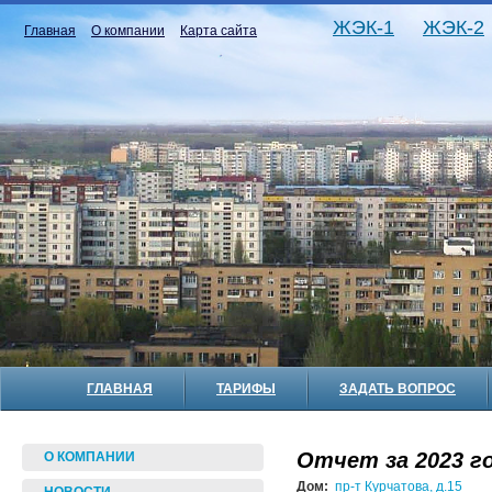
ЖЭК-1
ЖЭК-2
Главная
О компании
Карта сайта
ГЛАВНАЯ
ТАРИФЫ
ЗАДАТЬ ВОПРОС
Отчет за 2023 го
О КОМПАНИИ
Дом:
пр-т Курчатова, д.15