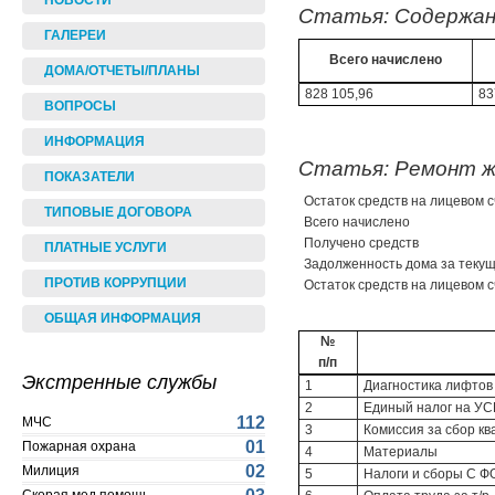
НОВОСТИ
Статья: Содержани
ГАЛЕРЕИ
Всего начислено
ДОМА/ОТЧЕТЫ/ПЛАНЫ
828 105,96
83
ВОПРОСЫ
ИНФОРМАЦИЯ
Статья: Ремонт жи
ПОКАЗАТЕЛИ
Остаток средств на лицевом с
ТИПОВЫЕ ДОГОВОРА
Всего начислено
Получено средств
ПЛАТНЫЕ УСЛУГИ
Задолженность дома за текущи
ПРОТИВ КОРРУПЦИИ
Остаток средств на лицевом с
ОБЩАЯ ИНФОРМАЦИЯ
№
п/п
Экстренные службы
1
Диагностика лифтов
2
Единый налог на У
112
МЧС
3
Комиссия за сбор к
01
Пожарная охрана
4
Материалы
02
Милиция
5
Налоги и сборы С ФО