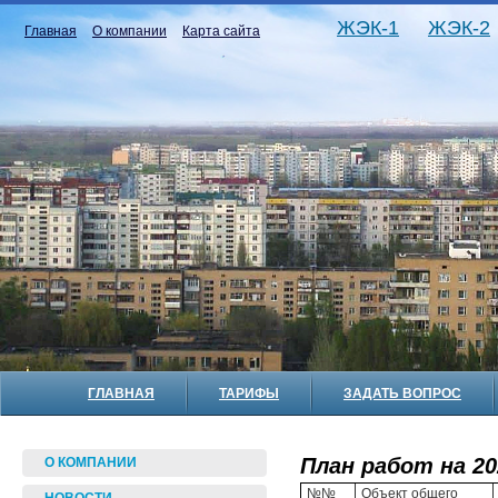
ЖЭК-1
ЖЭК-2
Главная
О компании
Карта сайта
ГЛАВНАЯ
ТАРИФЫ
ЗАДАТЬ ВОПРОС
План работ на 20
О КОМПАНИИ
№№
Объект общего