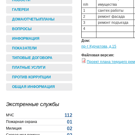
НОВОСТИ
п/п
имущества
ГАЛЕРЕИ
1
сантех работы
2
ремонт фасада
ДОМА/ОТЧЕТЫ/ПЛАНЫ
3
ремонт подъезда
4
ВОПРОСЫ
ИНФОРМАЦИЯ
Дом:
пр-т Курчатова, д.15
ПОКАЗАТЕЛИ
Файловая версия:
ТИПОВЫЕ ДОГОВОРА
Проект плана текущего ре
ПЛАТНЫЕ УСЛУГИ
ПРОТИВ КОРРУПЦИИ
ОБЩАЯ ИНФОРМАЦИЯ
Экстренные службы
112
МЧС
01
Пожарная охрана
02
Милиция