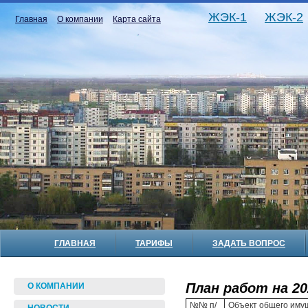
ЖЭК-1
ЖЭК-2
Главная
О компании
Карта сайта
ГЛАВНАЯ
ТАРИФЫ
ЗАДАТЬ ВОПРОС
План работ на 20
О КОМПАНИИ
№№ п/
Объект общего иму