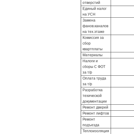
отверстий
Единый налог
на УСН
Замена
фанов.каналов
на тех.этаже
Комиссия за
сбор
квартплаты
Материалы
Налоги и
сборы С ФОТ
за т/р
Оплата труда
за т/р
Разработка
техической
документации
Ремонт дверей
Ремонт лифтов
Ремонт
подъезда
Теплоизоляция