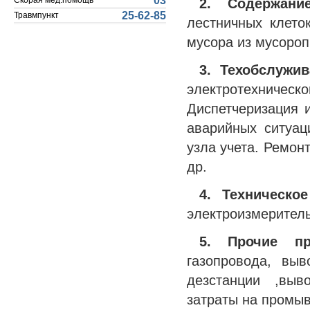
03
2. Содержание
Скорая мед.помощь
25-62-85
Травмпункт
лестничных клето
мусора из мусороп
3. Техобслужи
электротехничес
Диспетчеризация 
аварийных ситуац
узла учета. Ремон
др.
4. Техническо
электроизмеритель
5. Прочие п
газопровода, вы
дезстанции ,выв
затраты на промыв