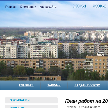
ЖЭК-1
ЖЭК-2
Главная
О компании
Карта сайта
ГЛАВНАЯ
ТАРИФЫ
ЗАДАТЬ ВОПРОС
План работ на 20
О КОМПАНИИ
№№ п/
Объект общего