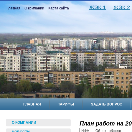
ЖЭК-1
ЖЭК-2
Главная
О компании
Карта сайта
ГЛАВНАЯ
ТАРИФЫ
ЗАДАТЬ ВОПРОС
План работ на 20
О КОМПАНИИ
№№
Объект общего