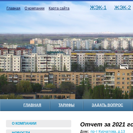
ЖЭК-1
ЖЭК-2
Главная
О компании
Карта сайта
ГЛАВНАЯ
ТАРИФЫ
ЗАДАТЬ ВОПРОС
Отчет за 2021 го
О КОМПАНИИ
Дом:
пр-т Курчатова, д.13