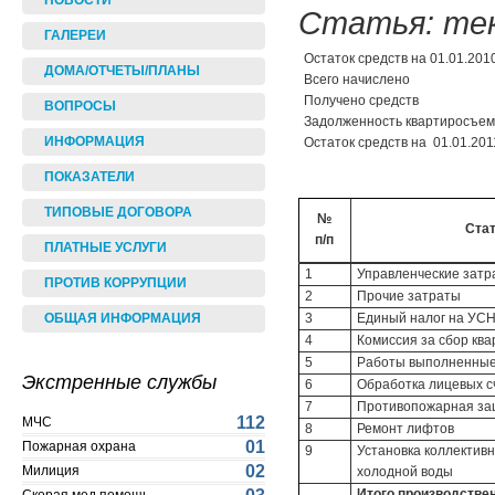
НОВОСТИ
Статья: те
ГАЛЕРЕИ
Остаток средств на 01.01.201
ДОМА/ОТЧЕТЫ/ПЛАНЫ
Всего начислено
Получено средств
ВОПРОСЫ
Задолженность квартиросъе
ИНФОРМАЦИЯ
Остаток средств на 01.01.2011
ПОКАЗАТЕЛИ
ТИПОВЫЕ ДОГОВОРА
№
Стат
п/п
ПЛАТНЫЕ УСЛУГИ
1
Управленческие затр
ПРОТИВ КОРРУПЦИИ
2
Прочие затраты
3
Единый налог на УС
ОБЩАЯ ИНФОРМАЦИЯ
4
Комиссия за сбор кв
5
Работы выполненные 
Экстренные службы
6
Обработка лицевых с
7
Противопожарная за
112
МЧС
8
Ремонт лифтов
01
Пожарная охрана
9
Установка коллективн
02
Милиция
холодной воды
Итого производстве