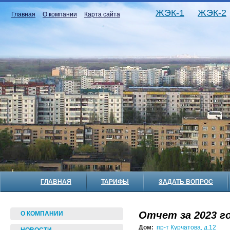
ЖЭК-1
ЖЭК-2
Главная
О компании
Карта сайта
ГЛАВНАЯ
ТАРИФЫ
ЗАДАТЬ ВОПРОС
Отчет за 2023 го
О КОМПАНИИ
Дом:
пр-т Курчатова, д.12