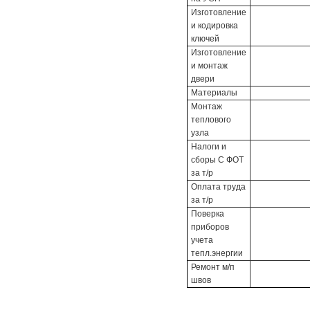
Изготовление
и кодировка
ключей
Изготовление
и монтаж
двери
Материалы
Монтаж
теплового
узла
Налоги и
сборы С ФОТ
за т/р
Оплата труда
за т/р
Поверка
приборов
учета
тепл.энергии
Ремонт м/п
швов