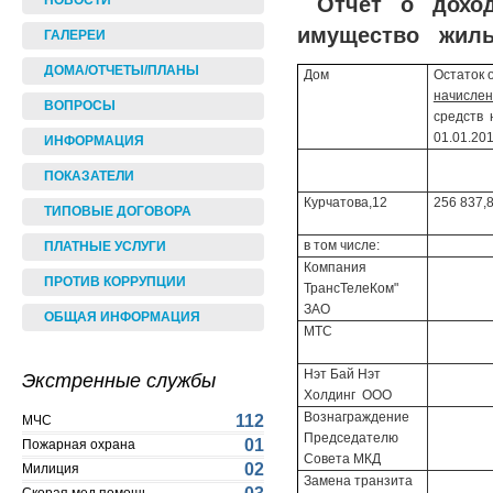
Отчет о дохо
НОВОСТИ
имущество жилых
ГАЛЕРЕИ
ДОМА/ОТЧЕТЫ/ПЛАНЫ
Дом
Остаток 
начисле
ВОПРОСЫ
средств 
01.01.201
ИНФОРМАЦИЯ
ПОКАЗАТЕЛИ
Курчатова,12
256 837,
ТИПОВЫЕ ДОГОВОРА
в том числе:
ПЛАТНЫЕ УСЛУГИ
Компания
ПРОТИВ КОРРУПЦИИ
ТрансТелеКом"
ЗАО
ОБЩАЯ ИНФОРМАЦИЯ
МТС
Нэт Бай Нэт
Экстренные службы
Холдинг ООО
Вознаграждение
112
МЧС
Председателю
01
Пожарная охрана
Совета МКД
02
Милиция
Замена транзита