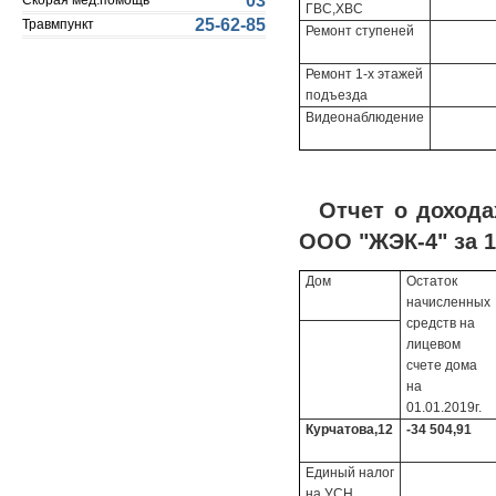
03
Скорая мед.помощь
ГВС,ХВС
25-62-85
Травмпункт
Ремонт ступеней
Ремонт 1-х этажей
подъезда
Видеонаблюдение
Отчет о доход
ООО "ЖЭК-4" за 1
Дом
Остаток
начисленных
средств на
лицевом
счете дома
на
01.01.2019г.
Курчатова,12
-34 504,91
Единый налог
на УСН