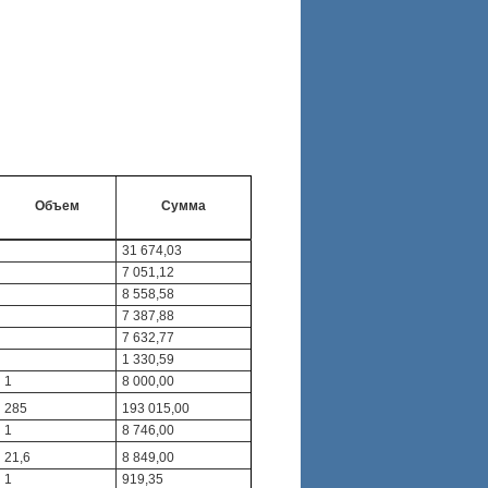
Объем
Сумма
31 674,03
7 051,12
8 558,58
7 387,88
7 632,77
1 330,59
1
8 000,00
285
193 015,00
1
8 746,00
21,6
8 849,00
1
919,35