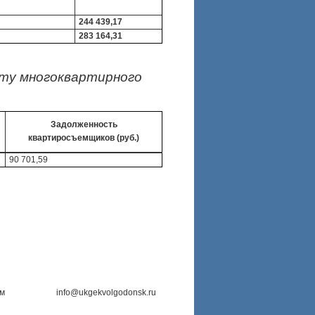
244 439,17
283 164,31
ту многоквартирного
Задолженность
квартиросъемщиков (руб.)
90 701,59
им
info@ukgekvolgodonsk.ru