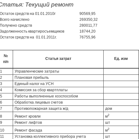
Статья: Текущий ремонт
Остаток средств на 01.01.2010г
90569,95
Всего начислено
269350,32
Получено средств
280011,77
Задолженность квартиросъемщиков
18744,20
Остаток средств на 01.01.2011г.
76755,96
№
Статья затрат
Ед. изм
п/п
1
Управленческие затраты
2
Плановая прибыль
3
Единый налог на УСН
4
Комиссия за сбор квартплаты
5
Работы выполненные хозспособом
6
Обработка лицевых счетов
7
Противопожарная защита ж/д
дом
2
8
Ремонт кровли
м
9
Ремонт лифтов
шт
2
10
Ремонт фасада
м
11
Установка коллективного прибора учета
шт