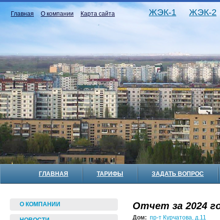
ЖЭК-1
ЖЭК-2
Главная
О компании
Карта сайта
ГЛАВНАЯ
ТАРИФЫ
ЗАДАТЬ ВОПРОС
Отчет за 2024 го
О КОМПАНИИ
Дом:
пр-т Курчатова, д.11