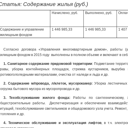
Статья: Содержание жилья (руб.)
Начислено, руб.
Выполнено, руб.
Оплач
Содержание и управление
1 446 985,33
1 446 985,33
1 407
жилищным фондом
Согласно договора «Управления многоквартирным домом», работы (
жилищным фондом в 2015 году выполнены в полном объеме и включают в себя 
1. Санитарное содержание придомовой территории
: Подметание террито
травы, уборка контейнерных площадок, стрижка кустарников, вырубка 
противогололедными материалами, очистка от наледи и льда и др.
2. Содержание м/провода, л/клеток, мусорокамер:
Уборка лестничных 
погрузка бытового мусора из мусоропровода и др.
3. Техобслуживание жилого фонда:
Работы по сантехническому, э
общестроительные работы. Диспетчеризация и обеспечение взаимодейс
ситуаций, техобслуживание светильников и общедомового узла учета. Ремонт,
отопления и др.
4. Техническое обслуживание и эксплуатация лифтов
,
в т.ч. элект