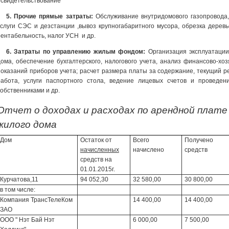
освидетельствование
5. Прочие прямые затраты:
Обслуживание внутридомового газопровода
услуги СЭС и дезстанции ,вывоз крупногабаритного мусора, обрезка деревье
рентабельность, налог УСН и др.
6. Затраты по управлению жилым фондом:
Организация эксплуатации
дома, обеспечение бухгалтерского, налогового учета, анализ финансово-хо
показаний приборов учета; расчет размера платы за содержание, текущий р
работа, услуги паспортного стола, ведение лицевых счетов и проведе
собственниками и др.
Отчет о доходах и расходах по арендной плат
жилого дома
Дом
Остаток от
Всего
Получено
начисленных
начислено
средств
средств на
01.01.2015г.
Курчатова,11
94 052,30
32 580,00
30 800,00
в том числе:
Компания ТрансТелеКом
14 400,00
14 400,00
ЗАО
ООО " Нэт Бай Нэт
6 000,00
7 500,00