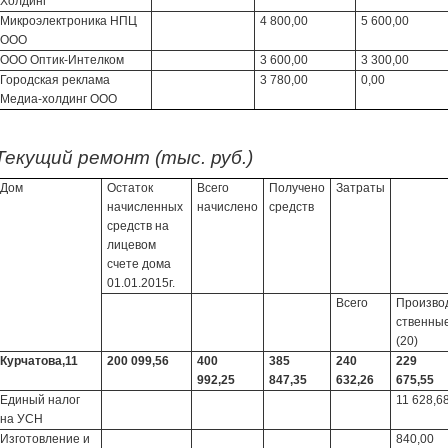
Холдинг"
Микроэлектроника НПЦ
4 800,00
5 600,00
ООО
ООО Оптик-Интелком
3 600,00
3 300,00
Городская реклама
3 780,00
0,00
Медиа-холдинг ООО
Текущий ремонт (тыс. руб.)
Дом
Остаток
Всего
Получено
Затраты
начисленных
начислено
средств
средств на
лицевом
счете дома
01.01.2015г.
Всего
Произво
ственны
(20)
Курчатова,11
200 099,56
400
385
240
229
992,25
847,35
632,26
675,55
Единый налог
11 628,6
на УСН
Изготовление и
840,00