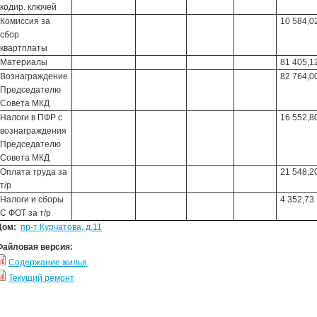
кодир. ключей
Комиссия за
10 584,0
сбор
квартплаты
Материалы
81 405,1
Вознаграждение
82 764,0
Председателю
Совета МКД
Налоги в ПФР с
16 552,8
вознаграждения
Председателю
Совета МКД
Оплата труда за
21 548,2
т/р
Налоги и сборы
4 352,73
С ФОТ за т/р
Дом:
пр-т Курчатова, д.11
Файловая версия:
Содержание жилья
Текущий ремонт