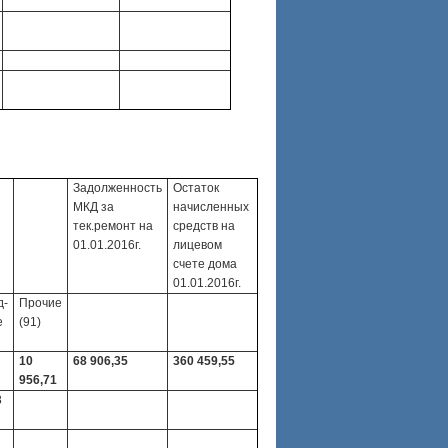
Задолженность
Остаток
МКД за
начисленных
тек.ремонт на
средств на
01.01.2016г.
лицевом
счете дома
01.01.2016г.
д-
Прочие
е
(91)
10
68 906,35
360 459,55
956,71
8