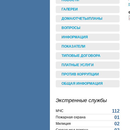
НОВОСТИ
п
ГАЛЕРЕИ
ДОМА/ОТЧЕТЫ/ПЛАНЫ
ВОПРОСЫ
ИНФОРМАЦИЯ
ПОКАЗАТЕЛИ
ТИПОВЫЕ ДОГОВОРА
ПЛАТНЫЕ УСЛУГИ
ПРОТИВ КОРРУПЦИИ
ОБЩАЯ ИНФОРМАЦИЯ
Экстренные службы
112
МЧС
01
Пожарная охрана
02
Милиция