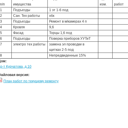
п/п
имущества
изм.
работ
1
Подъезды
1 эт 1-6 под
2
Сан. Тех работы
хбк
3
Подъезды
Ремонт в м/камерах 4 п
4
Кровля
9,6
5
Фасад
Торцы 1,6 под
6
Подъезды
Поверка приборов УУТиТ
7
электро тех работы
замена эл проводки в
щитках 2-5 под
8
Непредвиденные 15%
Дом:
р-т Курчатова, д.10
Файловая версия:
План работ по текущему ремонту