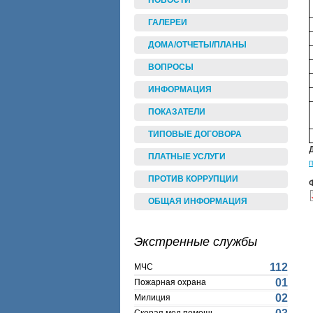
НОВОСТИ
ГАЛЕРЕИ
ДОМА/ОТЧЕТЫ/ПЛАНЫ
ВОПРОСЫ
ИНФОРМАЦИЯ
ПОКАЗАТЕЛИ
ТИПОВЫЕ ДОГОВОРА
ПЛАТНЫЕ УСЛУГИ
п
ПРОТИВ КОРРУПЦИИ
ОБЩАЯ ИНФОРМАЦИЯ
Экстренные службы
112
МЧС
01
Пожарная охрана
02
Милиция