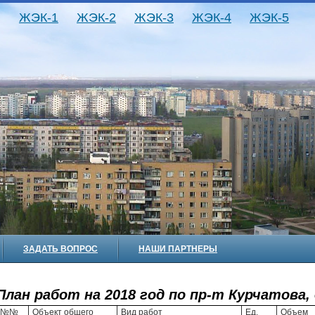
ЖЭК-1
ЖЭК-2
ЖЭК-3
ЖЭК-4
ЖЭК-5
ЗАДАТЬ ВОПРОС
НАШИ ПАРТНЕРЫ
План работ на 2018 год по пр-т Курчатова, 
№№
Объект общего
Вид работ
Ед.
Объем