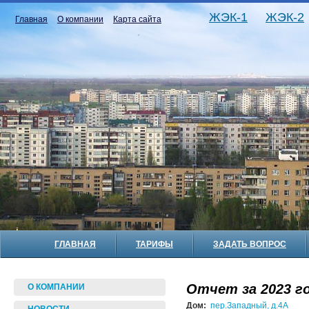
ЖЭК-1
ЖЭК-2
Главная
О компании
Карта сайта
ГЛАВНАЯ
ТАРИФЫ
ЗАДАТЬ ВОПРОС
Отчет за 2023 го
О КОМПАНИИ
Дом:
пер.Западный, д.4А