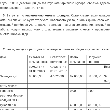
услуги СЭС и дезстанции ,вывоз крупногабаритного мусора, обрезка деревье
рентабельность, налог УСН и др.
5. Затраты по управлению жилым фондом:
Организация эксплуатации
дома, обеспечение бухгалтерского, налогового учета, анализ финансово-хо
показаний приборов учета; расчет размера платы за содержание, текущий р
работа, услуги паспортного стола, ведение лицевых счетов и проведе
собственниками и др.
Отчет о доходах и расходах по арендной плате за общее имущество жилых
Дом
Остаток от
Остаток от
Всего
Получено
З
начисленных
полученных
начислено
средств
средств на
средств на
Все
01.01.2018г.
01.01.2018г.
Западный,4
63 605,30
47 625,30
69 600,00
68 800,00
32
928
в том числе:
Городская
0,00
0,00
реклама Медиа-
холдинг ООО
Гукасян А.К.
48 000,00
48 000,00
Компания
12 000,00
12 000,00