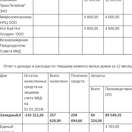
ТрансТелеКом"
ЗАО
Микроэлектроника
4 800,00
4 000,00
НПЦ ООО
Нэт Бай Нэт
4 800,00
4 800,00
Холдинг ООО
Вознаграждение
Председателю
Совета МКД
Отчет о доходах и расходах по текущему ремонту жилых домов за 12 месяце
Дом
Остаток
Всего
Получено
Затраты
начисленных
начислено
средств
средств на
Всего
Производствен
лицевом
(20)
счете МКД
на
01.01.2018г.
Западный,4
-143 312,26
257
258
94
89 549,35
626,90
694,66
324,06
Единый
4 763,85