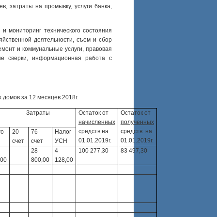
в, затраты на промывку, услуги банка,
 и мониторинг технического состояния
зяйственной деятельности, съем и сбор
емонт и коммунальные услуги, правовая
ние сверки, информационная работа с
 домов за 12 месяцев 2018г.
атраты
Остаток от
Остаток от
начисленных
полученных
средств на
средств на
го
20
76
Налог
01.01.2019г.
01.01.2019г.
счет
счет
УСН
28
4
100 277,30
83 497,30
,00
800,00
128,00