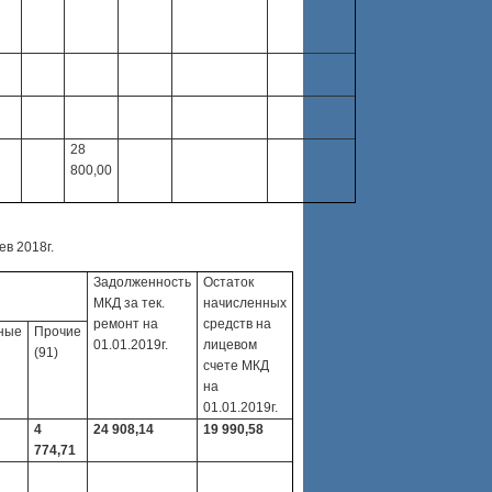
28
800,00
в 2018г.
Задолженность
Остаток
МКД за тек.
начисленных
ремонт на
средств на
ные
Прочие
01.01.2019г.
лицевом
(91)
счете МКД
на
01.01.2019г.
4
24 908,14
19 990,58
774,71