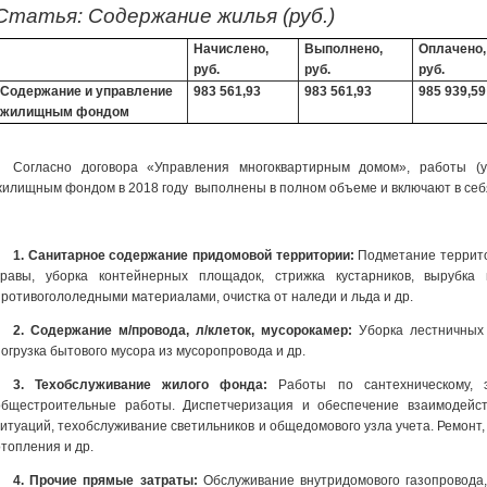
Статья: Содержание жилья (руб.)
Начислено,
Выполнено,
Оплачено,
руб.
руб.
руб.
Содержание и управление
983 561,93
983 561,93
985 939,59
жилищным фондом
Согласно договора «Управления многоквартирным домом», работы (
жилищным фондом в 2018 году выполнены в полном объеме и включают в себя 
1.
Санитарное содержание придомовой территории:
Подметание территор
травы, уборка контейнерных площадок, стрижка кустарников, вырубка 
противогололедными материалами, очистка от наледи и льда и др.
2. Содержание м/провода, л/клеток, мусорокамер:
Уборка лестничных 
погрузка бытового мусора из мусоропровода и др.
3. Техобслуживание жилого фонда:
Работы по сантехническому, э
общестроительные работы. Диспетчеризация и обеспечение взаимодейс
ситуаций, техобслуживание светильников и общедомового узла учета. Ремонт,
отопления и др.
4. Прочие прямые затраты:
Обслуживание внутридомового газопровода,