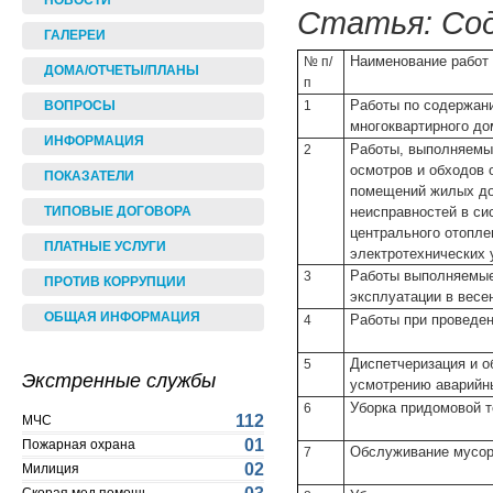
НОВОСТИ
Статья: Со
ГАЛЕРЕИ
Наименование работ
№ п/
ДОМА/ОТЧЕТЫ/ПЛАНЫ
п
Работы по содержан
1
ВОПРОСЫ
многоквартирного до
ИНФОРМАЦИЯ
Работы, выполняемы
2
осмотров и обходов 
ПОКАЗАТЕЛИ
помещений жилых до
неисправностей в си
ТИПОВЫЕ ДОГОВОРА
центрального отопле
ПЛАТНЫЕ УСЛУГИ
электротехнических у
Работы выполняемые
3
ПРОТИВ КОРРУПЦИИ
эксплуатации в весе
ОБЩАЯ ИНФОРМАЦИЯ
Работы при проведен
4
Диспетчеризация и о
5
Экстренные службы
усмотрению аварийн
Уборка придомовой т
6
112
МЧС
01
Пожарная охрана
Обслуживание мусор
7
02
Милиция