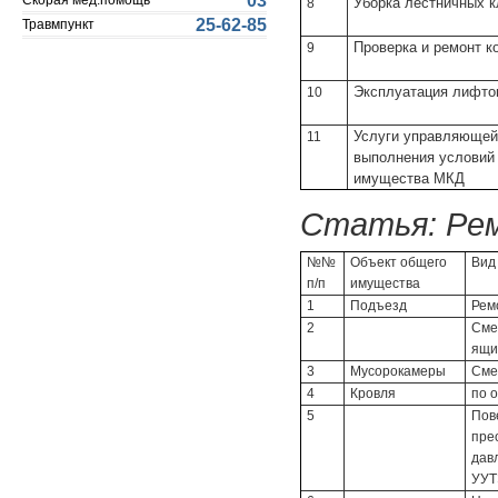
03
Скорая мед.помощь
Уборка лестничных к
8
25-62-85
Травмпункт
Проверка и ремонт к
9
Эксплуатация лифтов
10
Услуги управляющей
11
выполнения условий
имущества МКД
Статья:
Ре
№№
Объект общего
Вид
п/п
имущества
1
Подъезд
Рем
2
Сме
ящи
3
Мусорокамеры
Сме
4
Кровля
по 
5
Пов
пре
дав
УУТ